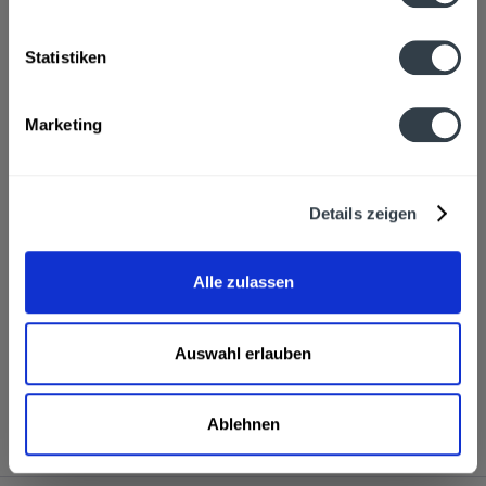
100% Bio Apfelsaft
mehr
Statistiken
Hersteller
Klaus Fruchtsäfte, Apfelweg 11, Wurzen-Ot Roitzsch
mehr
Marketing
Nährwertangaben
Brennwert 47 kcal / 199 kJ Fett 0,5 g davon gesättigte
Fettsäuren 0,1 g...
mehr
Details zeigen
Ähnliche Artikel
Alle zulassen
Kunden haben sich ebenfalls angesehen
Auswahl erlauben
Klaus Bio-Apfelsaft 6 x 0,7l wird in den folgenden
Regionen, Städten, Orten und Postleitzahl-Gebieten
geliefert
Ablehnen