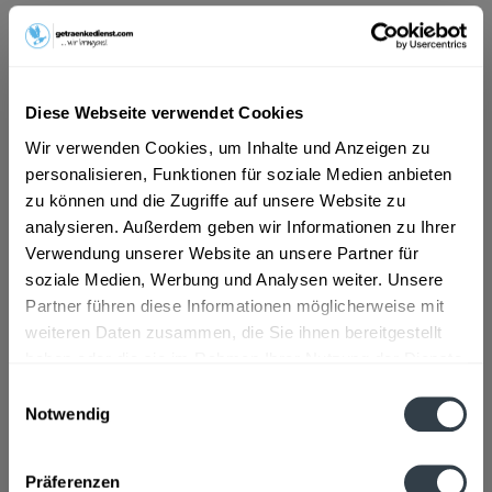
ab 9,29 € *
Inhalt:
4.2 Liter (2,21 € * / 1 Liter)
inkl. MwSt.
ggf. zzgl. Erschwerniszuschlag
Diese Webseite verwendet Cookies
Vorrätig
Wir verwenden Cookies, um Inhalte und Anzeigen zu
MEHRWEG
personalisieren, Funktionen für soziale Medien anbieten
+2,40 € Pfand
zu können und die Zugriffe auf unsere Website zu
analysieren. Außerdem geben wir Informationen zu Ihrer
In den
Warenkorb
Verwendung unserer Website an unsere Partner für
soziale Medien, Werbung und Analysen weiter. Unsere
Artikel-Nr.:
28334
Partner führen diese Informationen möglicherweise mit
Verfügbar in:
weiteren Daten zusammen, die Sie ihnen bereitgestellt
haben oder die sie im Rahmen Ihrer Nutzung der Dienste
gesammelt haben.
Beschreibung
Einwilligungsauswahl
Notwendig
DE-ÖKO-001 zertifiziert
mehr
Datenschutzbestimmungen
Zutaten und Allergene
Präferenzen