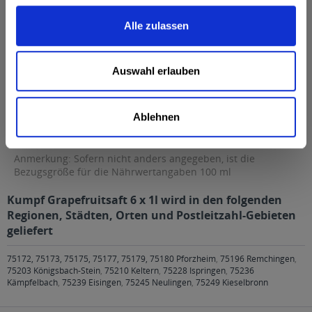
Fett
0,5 g
Alle zulassen
davon gesättigte Fettsäuren
0,1 g
Kohlenhydrate
7,8 g
Auswahl erlauben
davon Zucker
7,8 g
Eiweiß
0 g
Ablehnen
Salz
0,01 g
Anmerkung: Sofern nicht anders angegeben, ist die
Bezugsgröße für die Nährwertangaben 100 ml
Kumpf Grapefruitsaft 6 x 1l wird in den folgenden
Regionen, Städten, Orten und Postleitzahl-Gebieten
geliefert
75172, 75173, 75175, 75177, 75179, 75180 Pforzheim
,
75196 Remchingen
,
75203 Königsbach-Stein
,
75210 Keltern
,
75228 Ispringen
,
75236
Kämpfelbach
,
75239 Eisingen
,
75245 Neulingen
,
75249 Kieselbronn