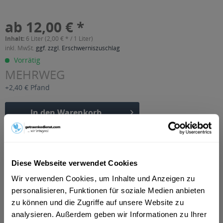
ab 12,00 € *
Inhalt:
6 Liter (2,00 € * / 1 Liter)
inkl. MwSt.
ggf. zzgl. Erschwerniszuschlag
Vorrätig
MEHRWEG
+2,40 € Pfand
In den
Warenkorb
Artikel-Nr.:
28792
Verfügbar in:
Pforzheim
,
Eisingen
,
Ispringen
,
Keltern
,
Kieselbronn
,
Diese Webseite verwendet Cookies
Kämpfelbach
,
Königsbach-Stein
,
Neulingen
,
Remchingen
Wir verwenden Cookies, um Inhalte und Anzeigen zu
Beschreibung
personalisieren, Funktionen für soziale Medien anbieten
mehr
zu können und die Zugriffe auf unsere Website zu
analysieren. Außerdem geben wir Informationen zu Ihrer
"Kumpf Grapefruitsaft 6 x 1l"