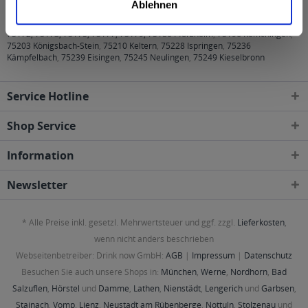
Ablehnen
geliefert
75172, 75173, 75175, 75177, 75179, 75180 Pforzheim
,
75196 Remchingen
,
75203 Königsbach-Stein
,
75210 Keltern
,
75228 Ispringen
,
75236
Kämpfelbach
,
75239 Eisingen
,
75245 Neulingen
,
75249 Kieselbronn
Service Hotline
Shop Service
Information
Newsletter
* Alle Preise inkl. gesetzl. Mehrwertsteuer und ggf. zzgl.
Lieferkosten
,
wenn nicht anders beschrieben
Webseitenbetreiber: Drink now GmbH:
AGB
|
Impressum
|
Datenschutz
Besuchen Sie auch unsere Shops in:
München
,
Werne
,
Nordhorn
,
Bad
Salzuflen
,
Hörstel
und
Damme
,
Lathen
,
Nienstädt
,
Lengerich
und
Garbsen
,
Stainach
,
Vomp
,
Lienz
,
Neustadt am Rübenberge
,
Nottuln
,
Stolzenau
und