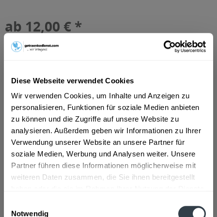
ab 12,00 € *
Inhalt:
6 Liter (2,00 € * / 1 Liter)
inkl. MwSt.
ggf. zzgl. Erschwerniszuschlag
Vorrätig
MEHRWEG
Diese Webseite verwendet Cookies
+2,40 € Pfand
Wir verwenden Cookies, um Inhalte und Anzeigen zu
personalisieren, Funktionen für soziale Medien anbieten
In den
Warenkorb
zu können und die Zugriffe auf unsere Website zu
analysieren. Außerdem geben wir Informationen zu Ihrer
Artikel-Nr.:
28804
Verwendung unserer Website an unsere Partner für
Verfügbar in:
soziale Medien, Werbung und Analysen weiter. Unsere
Pforzheim
,
Eisingen
,
Ispringen
,
Keltern
,
Kieselbronn
,
Kämpfelbach
,
Königsbach-Stein
,
Neulingen
,
Remchingen
Partner führen diese Informationen möglicherweise mit
weiteren Daten zusammen, die Sie ihnen bereitgestellt
Beschreibung
haben oder die sie im Rahmen Ihrer Nutzung der Dienste
gesammelt haben.
mehr
Einwilligungsauswahl
Notwendig