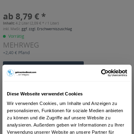
ab 8,79 € *
Inhalt:
4.2 Liter (2,09 € * / 1 Liter)
inkl. MwSt.
ggf. zzgl. Erschwerniszuschlag
Vorrätig
MEHRWEG
+2,40 € Pfand
In den
Warenkorb
Artikel-Nr.:
28948
Verfügbar in:
Diese Webseite verwendet Cookies
Beschreibung
Wir verwenden Cookies, um Inhalte und Anzeigen zu
mehr
personalisieren, Funktionen für soziale Medien anbieten
zu können und die Zugriffe auf unsere Website zu
"Lagenser Orangen-Maracuja-Nektar 6 x
analysieren. Außerdem geben wir Informationen zu Ihrer
0,7l"
Verwendung unserer Website an unsere Partner für