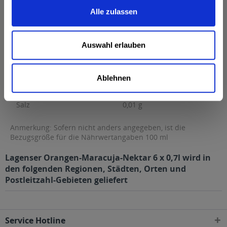
Brennwert
24 kcal / 102 kJ
Alle zulassen
Fett
0,5 g
davon gesättigte Fettsäuren
0 g
Auswahl erlauben
Kohlenhydrate
5 g
davon Zucker
5 g
Ablehnen
Eiweiß
0 g
Salz
0,01 g
Anmerkung: Sofern nicht anders angegeben, ist die
Bezugsgröße für die Nährwertangaben 100 ml
Lagenser Orangen-Maracuja-Nektar 6 x 0,7l wird in
den folgenden Regionen, Städten, Orten und
Postleitzahl-Gebieten geliefert
Service Hotline