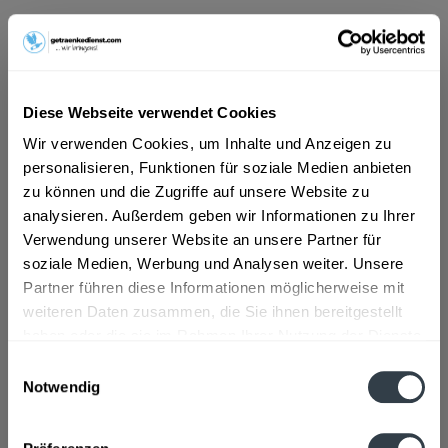
ab 13,69 € *
Inhalt:
6 Liter (2,28 € * / 1 Liter)
inkl. MwSt.
ggf. zzgl. Erschwerniszuschlag
Diese Webseite verwendet Cookies
Vorrätig
MEHRWEG
Wir verwenden Cookies, um Inhalte und Anzeigen zu
personalisieren, Funktionen für soziale Medien anbieten
+2,40 € Pfand
zu können und die Zugriffe auf unsere Website zu
analysieren. Außerdem geben wir Informationen zu Ihrer
In den
Warenkorb
Verwendung unserer Website an unsere Partner für
soziale Medien, Werbung und Analysen weiter. Unsere
Artikel-Nr.:
29189
Partner führen diese Informationen möglicherweise mit
Verfügbar in:
weiteren Daten zusammen, die Sie ihnen bereitgestellt
haben oder die sie im Rahmen Ihrer Nutzung der Dienste
Beschreibung
gesammelt haben.
Einwilligungsauswahl
mehr
Notwendig
Datenschutzbestimmungen
Zutaten und Allergene