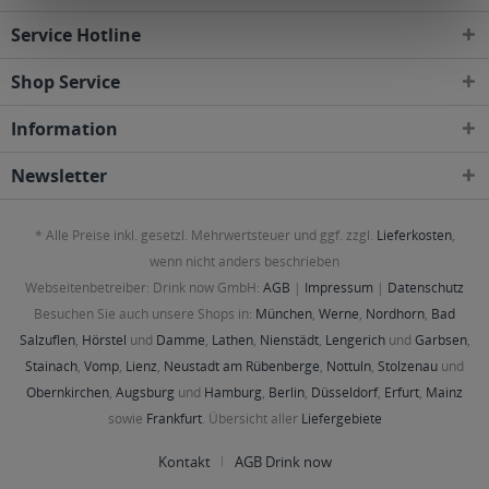
Service Hotline
Shop Service
Information
Newsletter
* Alle Preise inkl. gesetzl. Mehrwertsteuer und ggf. zzgl.
Lieferkosten
,
wenn nicht anders beschrieben
Webseitenbetreiber: Drink now GmbH:
AGB
|
Impressum
|
Datenschutz
Besuchen Sie auch unsere Shops in:
München
,
Werne
,
Nordhorn
,
Bad
Salzuflen
,
Hörstel
und
Damme
,
Lathen
,
Nienstädt
,
Lengerich
und
Garbsen
,
Stainach
,
Vomp
,
Lienz
,
Neustadt am Rübenberge
,
Nottuln
,
Stolzenau
und
Obernkirchen
,
Augsburg
und
Hamburg
,
Berlin
,
Düsseldorf
,
Erfurt
,
Mainz
sowie
Frankfurt
. Übersicht aller
Liefergebiete
Kontakt
AGB Drink now