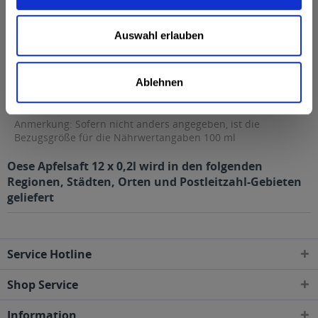
davon gesättigte Fettsäuren
0,02 g
Kohlenhydrate
11 g
Auswahl erlauben
davon Zucker
11 g
Eiweiß
0 g
Ablehnen
Salz
0,01 g
Anmerkung: Sofern nicht anders angegeben, ist die
Bezugsgröße für die Nährwertangaben 100 ml
Oese Apfelsaft 12 x 0,2l wird in den folgenden
Regionen, Städten, Orten und Postleitzahl-Gebieten
geliefert
Service Hotline
Shop Service
Information