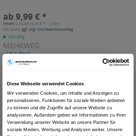
ab 9,99 € *
Inhalt:
2.4 Liter (4,16 € * / 1 Liter)
inkl. MwSt.
ggf. zzgl. Erschwerniszuschlag
Vorrätig
MEHRWEG
+3,30 € Pfand
In den
Warenkorb
Diese Webseite verwendet Cookies
Artikel-Nr.:
30883
Verfügbar in:
Wir verwenden Cookies, um Inhalte und Anzeigen zu
personalisieren, Funktionen für soziale Medien anbieten
Beschreibung
zu können und die Zugriffe auf unsere Website zu
mehr
analysieren. Außerdem geben wir Informationen zu Ihrer
"Oese Apfelsaft 12 x 0,2l"
Verwendung unserer Website an unsere Partner für
soziale Medien, Werbung und Analysen weiter. Unsere
Geschmacksrichtung:
Apfel