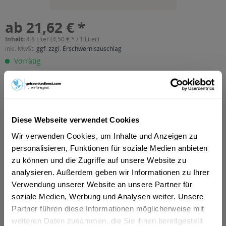
ab 21,62 € *
Inhalt:
4.8 Liter (4,50 € * / 1 Liter)
inkl. MwSt.
ggf. zzgl. Erschwerniszuschlag
Vorrätig
MEHRWEG
+5,10 € Pfand
In den
Warenkorb
Diese Webseite verwendet Cookies
Wir verwenden Cookies, um Inhalte und Anzeigen zu
Artikel-Nr.:
31104
personalisieren, Funktionen für soziale Medien anbieten
Verfügbar in:
zu können und die Zugriffe auf unsere Website zu
Astenberg, Bradl, Dikat, Ehrenstall, Erlach, Rofansiedlung,
Tiergarten, Wiesing
,
Brixlegg, Mehrn, Zimmermoos
,
Bruck am
analysieren. Außerdem geben wir Informationen zu Ihrer
Ziller, Bruckerberg, Imming, Reith im Alpbachtal
,
Buch
,
Fiecht,
Verwendung unserer Website an unsere Partner für
Vomp, Vomperbach, Vomperberg
,
Fischl, Jenbach, Strass im
soziale Medien, Werbung und Analysen weiter. Unsere
Zillertal, Tratzberg
,
Fritzens
,
Fügen, Gagering, Kapfing,
Partner führen diese Informationen möglicherweise mit
Kleinboden, Schlitters
,
Hygna, Reith im Alpbachtal, Scheffach
,
Kolsass
,
Kolsassberg
,
Mariatal, Voldöpp
,
Münster
,
Pill
,
weiteren Daten zusammen, die Sie ihnen bereitgestellt