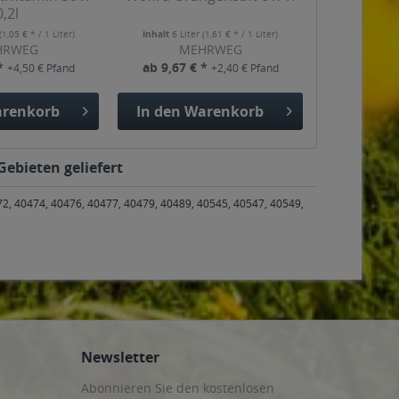
0,2l
(1,05 € * / 1 Liter)
Inhalt
6 Liter
(1,61 € * / 1 Liter)
HRWEG
MEHRWEG
 *
ab 9,67 € *
+4,50 € Pfand
+2,40 € Pfand
renkorb
In den
Warenkorb
Gebieten geliefert
72, 40474, 40476, 40477, 40479, 40489, 40545, 40547, 40549,
Newsletter
Abonnieren Sie den kostenlosen