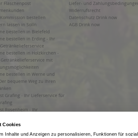
ur Flaschenpost
Liefer- und Zahlungsbedingunge
irmenkunden
Widerrufsrecht
 Kommission bestellen
Datenschutz Drink now
ern lassen in Solln
AGB Drink now
ne bestellen in Bielefeld
ne bestellen in Erding - Ihr
Getränkelieferservice
ne bestellen in Holzkirchen -
Getränkelieferservice mit
lungsmöglichkeiten
ine bestellen in Werne und
Der bequeme Weg zu Ihren
ränken
t Grafing - Ihr Lieferservice für
rafing
st Rosenheim - Ihr
r Getränkeservice in Rosenheim
ng
t Cookies
rung in Starnberg
 Inhalte und Anzeigen zu personalisieren, Funktionen für sozia