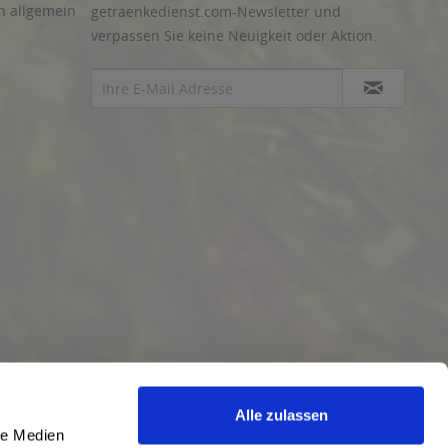
n allgemein
getraenkedienst.com-Newsletter und
verpassen Sie keine Neuigkeit oder Aktion.
Alle zulassen
le Medien