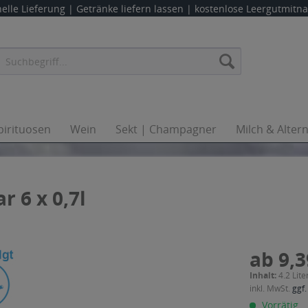
elle Lieferung |
Getränke liefern lassen
| kostenlose Leergutmit
pirituosen
Wein
Sekt | Champagner
Milch & Alter
 6 x 0,7l
ab 9,3
Inhalt:
4.2 Lite
inkl. MwSt.
ggf.
Vorrätig