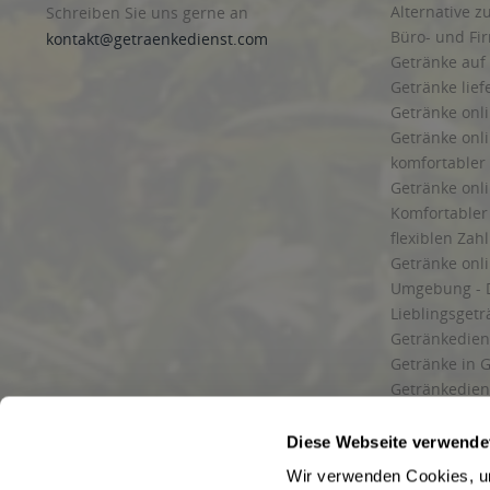
Alternative z
Schreiben Sie uns gerne an
Büro- und F
kontakt@getraenkedienst.com
Getränke auf
Getränke lief
Getränke onli
Getränke onli
komfortabler 
Getränke onli
Komfortabler 
flexiblen Zah
Getränke onl
Umgebung - 
Lieblingsget
Getränkediens
Getränke in G
Getränkedien
zuverlässige
und Umgebu
Diese Webseite verwende
Getränkeliefe
Wir verwenden Cookies, um
Liefergebiet