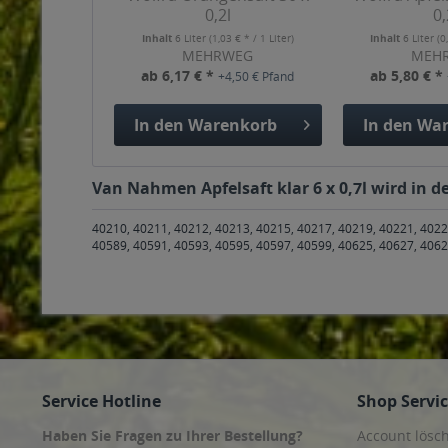
0,2l
0,
Inhalt
6 Liter
(1,03 € * / 1 Liter)
Inhalt
6 Liter
(0
MEHRWEG
MEH
ab 6,17 € *
ab 5,80 € *
+4,50 € Pfand
In den
Warenkorb
In den
War
Van Nahmen Apfelsaft klar 6 x 0,7l wird in d
40210, 40211, 40212, 40213, 40215, 40217, 40219, 40221, 4022
40589, 40591, 40593, 40595, 40597, 40599, 40625, 40627, 4062
Service Hotline
Shop Servi
Haben Sie Fragen zu Ihrer Bestellung?
Account lösc