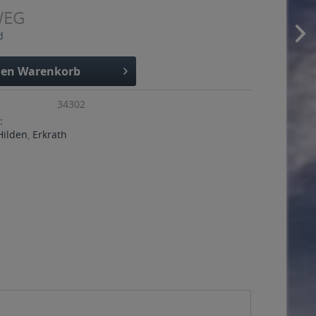
WEG
d
den
Warenkorb
34302
:
Hilden
,
Erkrath