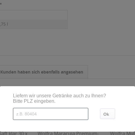
"
,75 l
Kunden haben sich ebenfalls angesehen
aft klar 30 x
Wolfra Maracuja Premium-
Wolfra Mult