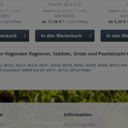
2l
Frucht 30 x 0,2l
,97 € * / 1 Liter)
Inhalt
6 Liter
(3,00 € * / 1 Liter)
Inhalt
6 Liter
RWEG
MEHRWEG
ME
ab 17,99 € *
ab 6,30 €
+4,50 € Pfand
+4,50 € Pfand
enkorb
In den
Warenkorb
In den
Wa
en folgenden Regionen, Städten, Orten und Postleitzahl-
3, 40225, 40227, 40229, 40231, 40233, 40235, 40237, 40239, 40468, 40470, 404
9 Düsseldorf
,
40699 Erkrath
,
40721, 40723, 40724 Hilden
ce
Information
hen
Account löschen