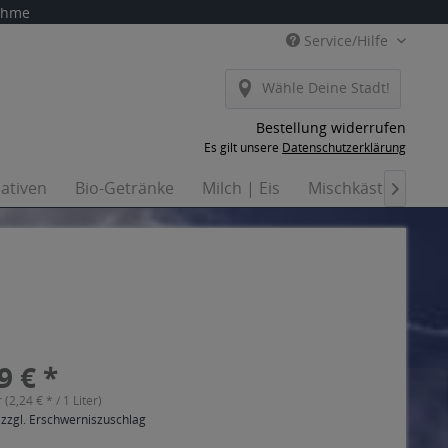
nahme
Service/Hilfe
Wähle Deine Stadt!
Bestellung widerrufen
Es gilt unsere
Datenschutzerklärung
nativen
Bio-Getränke
Milch | Eis
Mischkästen
Ha

9 € *
r (2,24 € * / 1 Liter)
 zzgl. Erschwerniszuschlag