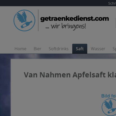
Schn
Home
Bier
Softdrinks
Saft
Wasser
S
Van Nahmen Apfelsaft klar