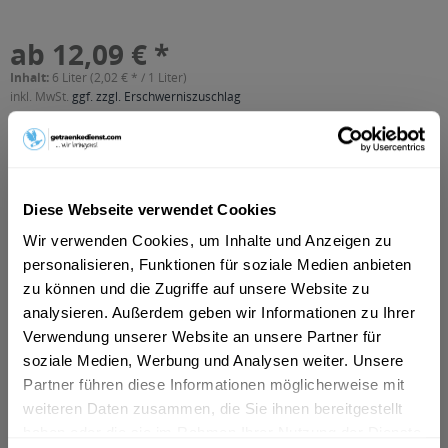
ab 12,09 € *
Inhalt:
6 Liter (2,02 € * / 1 Liter)
inkl. MwSt.
ggf. zzgl. Erschwerniszuschlag
Vorrätig
MEHRWEG
+2,40 € Pfand
Diese Webseite verwendet Cookies
In den
Warenkorb
Wir verwenden Cookies, um Inhalte und Anzeigen zu
personalisieren, Funktionen für soziale Medien anbieten
Artikel-Nr.:
10598
zu können und die Zugriffe auf unsere Website zu
Verfügbar in:
analysieren. Außerdem geben wir Informationen zu Ihrer
München
,
Rosenheim
,
Freising
,
Dachau
,
Germering
,
Erding
,
Verwendung unserer Website an unsere Partner für
Unterschleißheim
,
Olching
,
Geretsried
,
Unterhaching
,
Starnberg
,
Vaterstetten
,
Karlsfeld
,
Ottobrunn
,
Puchheim
,
Haar
,
soziale Medien, Werbung und Analysen weiter. Unsere
Gauting
,
Neufahrn bei Freising
,
Andechs
,
Anzing
Partner führen diese Informationen möglicherweise mit
weiteren Daten zusammen, die Sie ihnen bereitgestellt
Beschreibung
haben oder die sie im Rahmen Ihrer Nutzung der Dienste