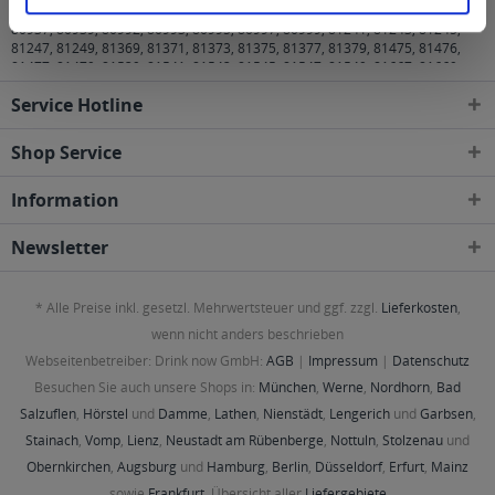
80799, 80801, 80802, 80803, 80804, 80805, 80807, 80809, 80933, 80935,
80937, 80939, 80992, 80993, 80995, 80997, 80999, 81241, 81243, 81245,
81247, 81249, 81369, 81371, 81373, 81375, 81377, 81379, 81475, 81476,
81477, 81479, 81539, 81541, 81543, 81545, 81547, 81549, 81667, 81669,
81671, 81673, 81675, 81677, 81679, 81735, 81737, 81739, 81825, 81827,
Service Hotline
81829, 81925, 81927, 81929 München
,
82008 Unterhaching
,
82024
Taufkirchen
,
82031 Grünwald
,
82041 Oberhaching
,
82049 Pullach im Isartal
,
82054 Sauerlach
,
82057 Icking
,
82061 Neuried
,
82064 Straßlach-
Shop Service
Dingharting
,
82065 Baierbrunn
,
82067 Kloster Schäftlarn
,
82069 Schäftlarn
,
82110 Germering
,
82131 Gauting
,
82140 Olching
,
82152 Krailling, Planegg
,
Information
82166 Gräfelfing
,
82178 Puchheim
,
82194 Gröbenzell
,
82205 Gilching
,
82234
Weßling
,
82319 Starnberg
,
82327 Tutzing
,
82335 Berg
,
82340 Feldafing
,
82343 Pöcking
,
82346 Andechs
,
82349 Pentenried
,
82377 Penzberg
,
82515
Newsletter
Wolfratshausen
,
82538 Geretsried
,
82541 Münsing
,
82544 Egling
,
82547
Eurasburg
,
82549 Königsdorf
,
83022, 83024, 83026 Rosenheim
,
83043 Bad
Aibling
,
83052 Bruckmühl
,
83059 Kolbermoor
,
83071 Stephanskirchen
,
* Alle Preise inkl. gesetzl. Mehrwertsteuer und ggf. zzgl.
Lieferkosten
,
83075 Bad Feilnbach
,
83104 Tuntenhausen
,
83109 Großkarolinenfeld
,
83550
Emmering
,
83553 Frauenneuharting
,
83558 Maitenbeth
,
83561 Ramerberg
,
wenn nicht anders beschrieben
83569 Vogtareuth
,
83607 Holzkirchen
,
83620 Feldkirchen-Westerham
,
83623
Webseitenbetreiber: Drink now GmbH:
AGB
|
Impressum
|
Datenschutz
Dietramszell
,
83624 Otterfing
,
83626 Valley
,
83627 Warngau
,
83629 Weyarn
,
83646 Bad Tölz, Wackersberg
,
83679 Sachsenkam
,
83703 Gmund am
Besuchen Sie auch unsere Shops in:
München
,
Werne
,
Nordhorn
,
Bad
Tegernsee
,
83714 Miesbach
,
83737 Irschenberg
,
85221 Dachau
,
85232
Salzuflen
,
Hörstel
und
Damme
,
Lathen
,
Nienstädt
,
Lengerich
und
Garbsen
,
Bergkirchen
,
85244 Röhrmoos
,
85354, 85356 Freising
,
85375 Neufahrn bei
Stainach
,
Vomp
,
Lienz
,
Neustadt am Rübenberge
,
Nottuln
,
Stolzenau
und
Freising
,
85376 Hetzenhausen
,
85386 Eching
,
85399 Hallbergmoos
,
85435
Erding
,
85445 Oberding
,
85452 Moosinning
,
85457 Wörth
,
85464 Finsing
,
Obernkirchen
,
Augsburg
und
Hamburg
,
Berlin
,
Düsseldorf
,
Erfurt
,
Mainz
85467 Neuching
,
85521 Ottobrunn
,
85540 Haar
,
85551 Kirchheim bei
sowie
Frankfurt
. Übersicht aller
Liefergebiete