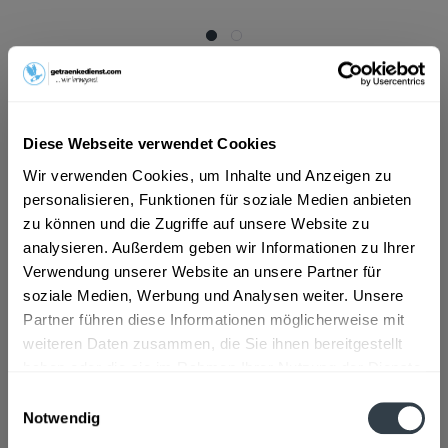
ab 11,68 € *
Inhalt:
6 Liter (1,95 € * / 1 Liter)
inkl. MwSt.
ggf. zzgl. Erschwerniszuschlag
Vorrätig
Diese Webseite verwendet Cookies
Wir verwenden Cookies, um Inhalte und Anzeigen zu
In den
Warenkorb
personalisieren, Funktionen für soziale Medien anbieten
zu können und die Zugriffe auf unsere Website zu
Artikel-Nr.:
36194
analysieren. Außerdem geben wir Informationen zu Ihrer
Verfügbar in:
Verwendung unserer Website an unsere Partner für
München
,
Rosenheim
,
Freising
,
Dachau
,
Germering
,
Erding
,
soziale Medien, Werbung und Analysen weiter. Unsere
Unterschleißheim
,
Olching
,
Geretsried
,
Unterhaching
,
Partner führen diese Informationen möglicherweise mit
Starnberg
,
Vaterstetten
,
Karlsfeld
,
Ottobrunn
,
Puchheim
,
Haar
,
weiteren Daten zusammen, die Sie ihnen bereitgestellt
Gauting
,
Neufahrn bei Freising
,
Andechs
,
Anzing
haben oder die sie im Rahmen Ihrer Nutzung der Dienste
gesammelt haben.
Beschreibung
Einwilligungsauswahl
Notwendig
mehr
Datenschutzbestimmungen