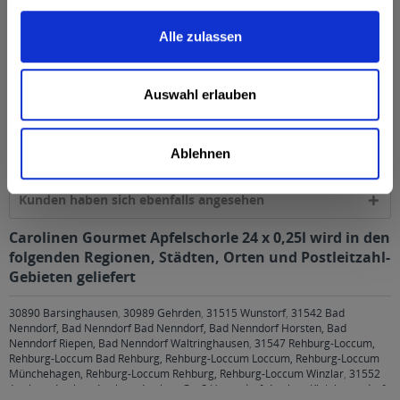
Nährwertangaben
Alle zulassen
Brennwert 27 kcal / 116 kJ Fett 0 g davon gesättigte
Fettsäuren 0 g Kohlenhydrate...
mehr
Auswahl erlauben
Ähnliche Artikel
Kunden kauften auch
Ablehnen
Kunden haben sich ebenfalls angesehen
Carolinen Gourmet Apfelschorle 24 x 0,25l wird in den
folgenden Regionen, Städten, Orten und Postleitzahl-
Gebieten geliefert
30890 Barsinghausen
,
30989 Gehrden
,
31515 Wunstorf
,
31542 Bad
Nenndorf, Bad Nenndorf Bad Nenndorf, Bad Nenndorf Horsten, Bad
Nenndorf Riepen, Bad Nenndorf Waltringhausen
,
31547 Rehburg-Loccum,
Rehburg-Loccum Bad Rehburg, Rehburg-Loccum Loccum, Rehburg-Loccum
Münchehagen, Rehburg-Loccum Rehburg, Rehburg-Loccum Winzlar
,
31552
Apelern, Apelern Apelern, Apelern Groß Hegesdorf, Apelern Kleinhegesdorf,