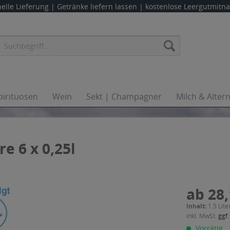
elle Lieferung |
Getränke liefern lassen
| kostenlose Leergutmit
pirituosen
Wein
Sekt | Champagner
Milch & Alter
e 6 x 0,25l
ab 28,
Inhalt:
1.5 Lite
inkl. MwSt.
ggf.
Vorrätig