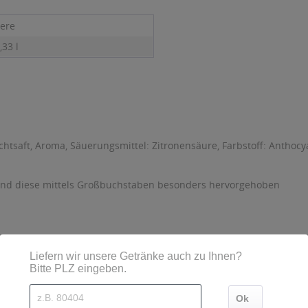
ere
,33 l
chtsaft, Aroma, Säuerungsmittel: Zitronensäure, Farbstoff: Anthoc
sind diese mittels Großbuchstaben besonders hervorgehoben
kJ