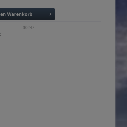
den
Warenkorb
30247
: