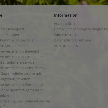
ce
Information
hen
Account löschen
ur Flaschenpost
Liefer- und Zahlungsbedingunge
irmenkunden
Widerrufsrecht
 Kommission bestellen
Datenschutz Drink now
ern lassen in Solln
AGB Drink now
ne bestellen in Bielefeld
ne bestellen in Erding - Ihr
Getränkelieferservice
ne bestellen in Holzkirchen -
Getränkelieferservice mit
lungsmöglichkeiten
ine bestellen in Werne und
Der bequeme Weg zu Ihren
ränken
t Grafing - Ihr Lieferservice für
rafing