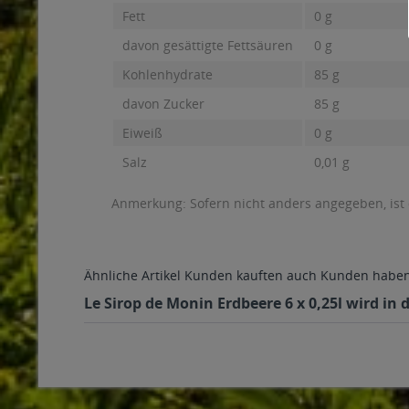
Fett
0 g
davon gesättigte Fettsäuren
0 g
Kohlenhydrate
85 g
davon Zucker
85 g
Eiweiß
0 g
Salz
0,01 g
Anmerkung: Sofern nicht anders angegeben, ist
Ähnliche Artikel
Kunden kauften auch
Kunden haben 
Le Sirop de Monin Erdbeere 6 x 0,25l wird in