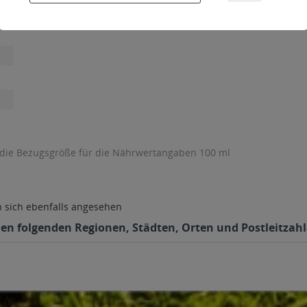
 die Bezugsgröße für die Nährwertangaben 100 ml
sich ebenfalls angesehen
 den folgenden Regionen, Städten, Orten und Postleitzahl