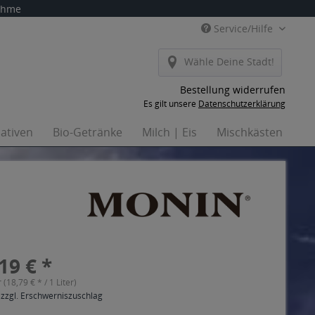
nahme
Service/Hilfe
Wähle Deine Stadt!
Bestellung widerrufen
Es gilt unsere
Datenschutzerklärung
nativen
Bio-Getränke
Milch | Eis
Mischkästen
Ha
19 € *
r (18,79 € * / 1 Liter)
 zzgl. Erschwerniszuschlag