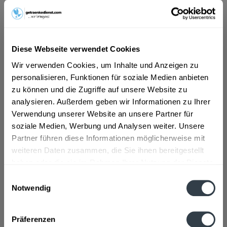
ab 8,49 € *
Diese Webseite verwendet Cookies
Inhalt:
0.7 Liter (12,13 € * / 1 Liter)
inkl. MwSt.
ggf. zzgl. Erschwerniszuschlag
Wir verwenden Cookies, um Inhalte und Anzeigen zu
Vorrätig
personalisieren, Funktionen für soziale Medien anbieten
zu können und die Zugriffe auf unsere Website zu
In den
Warenkorb
analysieren. Außerdem geben wir Informationen zu Ihrer
Verwendung unserer Website an unsere Partner für
Artikel-Nr.:
30290
soziale Medien, Werbung und Analysen weiter. Unsere
Verfügbar in:
Partner führen diese Informationen möglicherweise mit
weiteren Daten zusammen, die Sie ihnen bereitgestellt
Beschreibung
haben oder die sie im Rahmen Ihrer Nutzung der Dienste
gesammelt haben.
mehr
Einwilligungsauswahl
Notwendig
Datenschutzbestimmungen
Zutaten und Allergene
Zucker, Wasser, konzentrierter Johannisbeer- und
Präferenzen