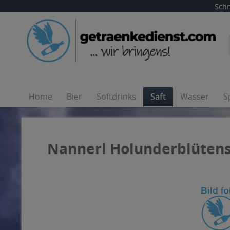
Schn
Home
Bier
Softdrinks
Saft
Wasser
S
Nannerl Holunderblütens