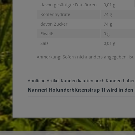
davon gesättigte Fettsäuren
0,01 g
Kohlenhydrate
74 g
davon Zucker
74 g
Eiweiß
0 g
Salz
0,01 g
Anmerkung: Sofern nicht anders angegeben, ist
Ähnliche Artikel
Kunden kauften auch
Kunden haben 
Nannerl Holunderblütensirup 1l wird in den 