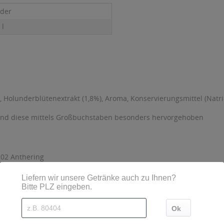
der
 l
, Holunderblütenextrakt (1,8%), Aroma, Konservierungsmittel (Nat
sind diese mittels Großbuchstaben besonders hervorgehoben
102 Anthering
kJ