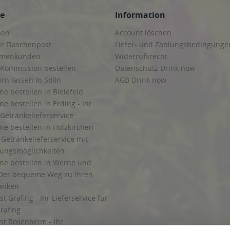
ce
Information
hen
Account löschen
ur Flaschenpost
Liefer- und Zahlungsbedingunge
irmenkunden
Widerrufsrecht
 Kommission bestellen
Datenschutz Drink now
ern lassen in Solln
AGB Drink now
ne bestellen in Bielefeld
ne bestellen in Erding - Ihr
Getränkelieferservice
ne bestellen in Holzkirchen -
Getränkelieferservice mit
lungsmöglichkeiten
ine bestellen in Werne und
Der bequeme Weg zu Ihren
ränken
t Grafing - Ihr Lieferservice für
rafing
st Rosenheim - Ihr