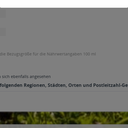
 die Bezugsgröße für die Nährwertangaben 100 ml
sich ebenfalls angesehen
folgenden Regionen, Städten, Orten und Postleitzahl-Geb