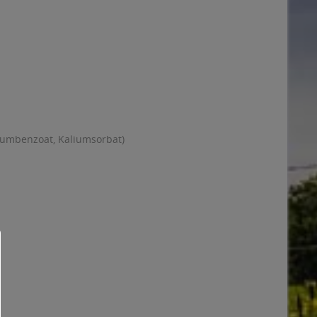
riumbenzoat, Kaliumsorbat)