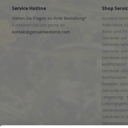
Service Hotline
Shop Servi
Haben Sie Fragen zu Ihrer Bestellung?
Account lösc
Alternative z
Schreiben Sie uns gerne an
Büro- und F
kontakt@getraenkedienst.com
Getränke auf
Getränke lief
Getränke onli
Getränke onli
komfortabler 
Getränke onli
Komfortabler 
flexiblen Zah
Getränke onl
Umgebung - 
Lieblingsget
Getränkediens
Getränke in G
Getränkedien