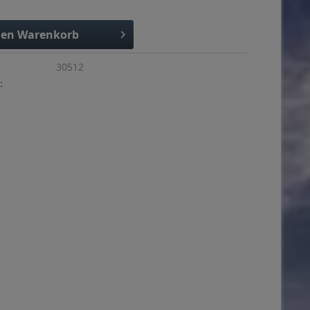
den
Warenkorb
30512
: