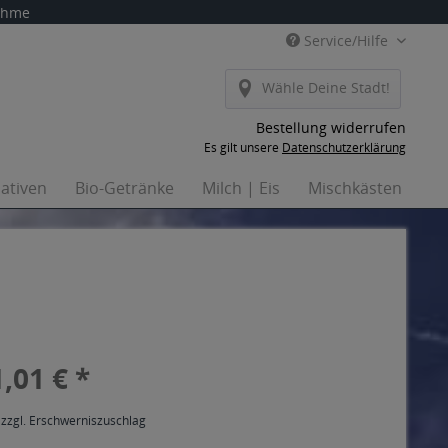
nahme
Service/Hilfe
Wähle Deine Stadt!
Bestellung widerrufen
Es gilt unsere
Datenschutzerklärung
nativen
Bio-Getränke
Milch | Eis
Mischkästen
Ha
,01 € *
 zzgl. Erschwerniszuschlag