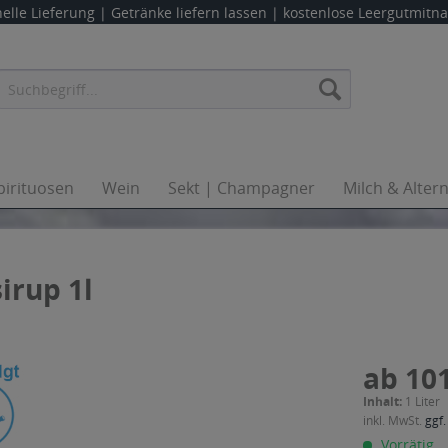
elle Lieferung |
Getränke liefern lassen
| kostenlose Leergutmit
pirituosen
Wein
Sekt | Champagner
Milch & Alter
irup 1l
ab 101
Inhalt:
1 Liter
inkl. MwSt.
ggf.
Vorrätig