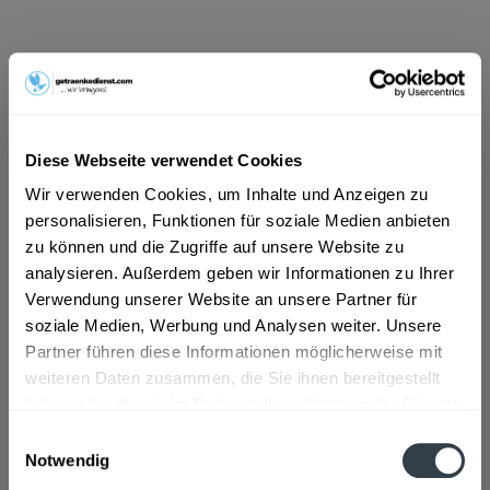
ab 101,01 € *
Inhalt:
4.5 Liter (22,45 € * / 1 Liter)
inkl. MwSt.
ggf. zzgl. Erschwerniszuschlag
Vorrätig
Diese Webseite verwendet Cookies
Wir verwenden Cookies, um Inhalte und Anzeigen zu
In den
Warenkorb
personalisieren, Funktionen für soziale Medien anbieten
zu können und die Zugriffe auf unsere Website zu
Artikel-Nr.:
32438
analysieren. Außerdem geben wir Informationen zu Ihrer
Verfügbar in:
Verwendung unserer Website an unsere Partner für
soziale Medien, Werbung und Analysen weiter. Unsere
Beschreibung
Partner führen diese Informationen möglicherweise mit
weiteren Daten zusammen, die Sie ihnen bereitgestellt
mehr
haben oder die sie im Rahmen Ihrer Nutzung der Dienste
gesammelt haben.
Zutaten und Allergene
Einwilligungsauswahl
Notwendig
Enthält SULFITE
mehr
Datenschutzbestimmungen