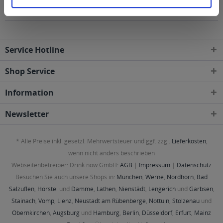
Postleitzahl-Gebieten geliefert
Service Hotline
Shop Service
Information
Newsletter
* Alle Preise inkl. gesetzl. Mehrwertsteuer und ggf. zzgl.
Lieferkosten
,
wenn nicht anders beschrieben
Webseitenbetreiber: Drink now GmbH:
AGB
|
Impressum
|
Datenschutz
Besuchen Sie auch unsere Shops in:
München
,
Werne
,
Nordhorn
,
Bad
Salzuflen
,
Hörstel
und
Damme
,
Lathen
,
Nienstädt
,
Lengerich
und
Garbsen
,
Stainach
,
Vomp
,
Lienz
,
Neustadt am Rübenberge
,
Nottuln
,
Stolzenau
und
Obernkirchen
,
Augsburg
und
Hamburg
,
Berlin
,
Düsseldorf
,
Erfurt
,
Mainz