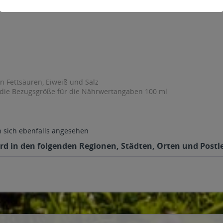
en Fettsäuren, Eiweiß und Salz
 die Bezugsgröße für die Nährwertangaben 100 ml
sich ebenfalls angesehen
rd in den folgenden Regionen, Städten, Orten und Postle