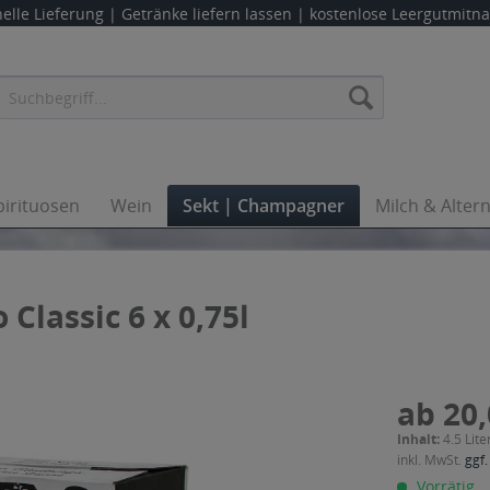
elle Lieferung |
Getränke liefern lassen
| kostenlose Leergutmit
pirituosen
Wein
Sekt | Champagner
Milch & Alter
Classic 6 x 0,75l
ab 20,
Inhalt:
4.5 Lite
inkl. MwSt.
ggf.
Vorrätig