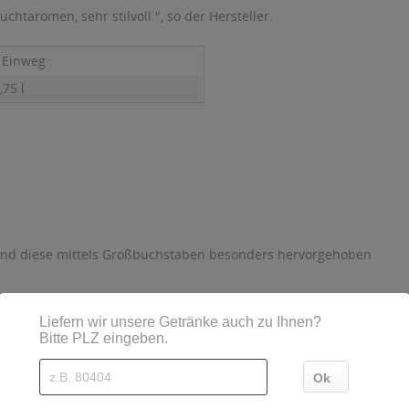
htaromen, sehr stilvoll ", so der Hersteller.
- Einweg
,75 l
sind diese mittels Großbuchstaben besonders hervorgehoben
024 Mailberg 154