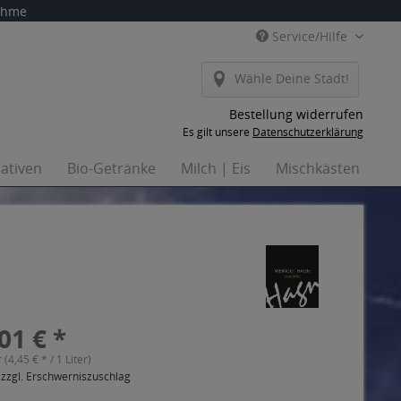
nahme
Service/Hilfe
Wähle Deine Stadt!
Bestellung widerrufen
Es gilt unsere
Datenschutzerklärung
nativen
Bio-Getränke
Milch | Eis
Mischkästen
Ha
01 € *
r (4,45 € * / 1 Liter)
 zzgl. Erschwerniszuschlag