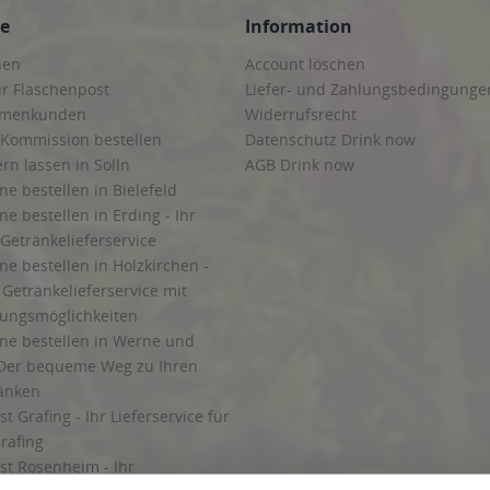
ce
Information
hen
Account löschen
ur Flaschenpost
Liefer- und Zahlungsbedingunge
irmenkunden
Widerrufsrecht
 Kommission bestellen
Datenschutz Drink now
ern lassen in Solln
AGB Drink now
ne bestellen in Bielefeld
ne bestellen in Erding - Ihr
Getränkelieferservice
ne bestellen in Holzkirchen -
Getränkelieferservice mit
lungsmöglichkeiten
ine bestellen in Werne und
Der bequeme Weg zu Ihren
ränken
t Grafing - Ihr Lieferservice für
rafing
st Rosenheim - Ihr