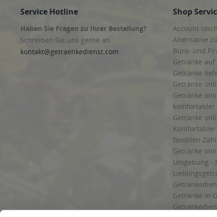
Service Hotline
Shop Servi
Haben Sie Fragen zu Ihrer Bestellung?
Account lösc
Alternative z
Schreiben Sie uns gerne an
Büro- und F
kontakt@getraenkedienst.com
Getränke auf
Getränke lief
Getränke onli
Getränke onli
komfortabler 
Getränke onli
Komfortabler 
flexiblen Zah
Getränke onl
Umgebung - 
Lieblingsget
Getränkediens
Getränke in G
Getränkedien