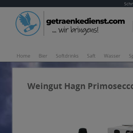
Schn
Home
Bier
Softdrinks
Saft
Wasser
S
Weingut Hagn Primosecco 