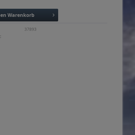
den
Warenkorb
37893
: