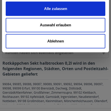
Sektkellereistraße 5, 06632 Freyburg/Unstrut, Deutschland
mehr
Alle zulassen
Alkoholgehalt
Auswahl erlauben
11,0% vol
mehr
Ähnliche Artikel
Ablehnen
Kunden haben sich ebenfalls angesehen
Rotkäppchen Sekt halbtrocken 0,2l wird in den
folgenden Regionen, Städten, Orten und Postleitzahl-
Gebieten geliefert
99084, 99085, 99086, 99087, 99089, 99091, 99092, 99094, 99096, 99097,
99098, 99099 Erfurt
,
99100 Bienstädt, Dachwig, Döllstädt,
Gierstädt/Kleinfahner, Großfahner, Zimmernsupra
,
99102 Klettbach,
Rockhausen
,
99192 Apfelstädt, Gamstädt, Ingersleben, Neudietendorf,
Nottleben
,
99198 Großmölsen, Kleinmölsen, Mönchenholzhausen, Ollendorf,
Udestedt
,
99310 Alkersleben, Arnstadt, Bösleben-Wüllersleben, Dornheim,
Osthausen-Wülfershausen, Wachsenburggemeinde, Wipfratal, Witzleben
,