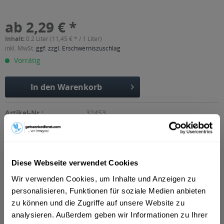
ab 2,29 € *
Inhalt:
0.2 Liter (11,45 € * / 1 Liter)
inkl. MwSt.
ggf. zzgl. Erschwerniszuschlag
Vorrätig
In den
Warenkorb
Artikel-Nr.:
32453
Verfügbar in:
Erfurt
,
Weimar
,
Gotha
,
Alkersleben, Arnstadt, Bösleben-
Wüllersleben, Dornheim, Osthausen-Wülfershausen,
Wachsenburggemeinde, Wipfratal, Witzleben
,
Apfelstädt,
Gamstädt, Ingersleben, Neudietendorf, Nottleben
,
Bad
Diese Webseite verwendet Cookies
Langensalza, Behringen, Bothenheilingen, Issersheilingen,
Wir verwenden Cookies, um Inhalte und Anzeigen zu
Kirchheilingen, Kleinwelsbach, Mülverstedt, Neunheilingen,
personalisieren, Funktionen für soziale Medien anbieten
Schönstedt, Sundhausen, Tottleben, Weberstedt
,
Ballstädt,
Brüheim, Bufleben, Ebenheim, Emleben, Eschenbergen,
zu können und die Zugriffe auf unsere Website zu
Friedrichswerth, Friemar, Goldbach, Grabsleben,
analysieren. Außerdem geben wir Informationen zu Ihrer
Günthersleben, Haina, Hochheim, Molschleben, Mühlberg,