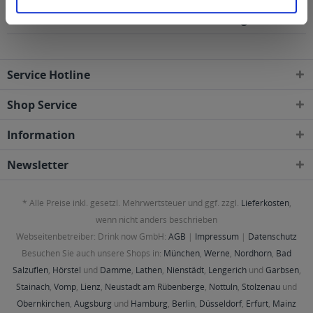
frisch 6 x 0,75l wird in den folgenden Regionen,
Städten, Orten und Postleitzahl-Gebieten geliefert
Service Hotline
Shop Service
Information
Newsletter
* Alle Preise inkl. gesetzl. Mehrwertsteuer und ggf. zzgl.
Lieferkosten
,
wenn nicht anders beschrieben
Webseitenbetreiber: Drink now GmbH:
AGB
|
Impressum
|
Datenschutz
Besuchen Sie auch unsere Shops in:
München
,
Werne
,
Nordhorn
,
Bad
Salzuflen
,
Hörstel
und
Damme
,
Lathen
,
Nienstädt
,
Lengerich
und
Garbsen
,
Stainach
,
Vomp
,
Lienz
,
Neustadt am Rübenberge
,
Nottuln
,
Stolzenau
und
Obernkirchen
,
Augsburg
und
Hamburg
,
Berlin
,
Düsseldorf
,
Erfurt
,
Mainz