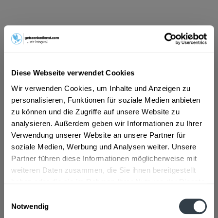
ab 28,71 € *
Inhalt:
4.5 Liter (6,38 € * / 1 Liter)
inkl. MwSt.
ggf. zzgl. Erschwerniszuschlag
Vorrätig
Diese Webseite verwendet Cookies
Wir verwenden Cookies, um Inhalte und Anzeigen zu
In den
Warenkorb
personalisieren, Funktionen für soziale Medien anbieten
zu können und die Zugriffe auf unsere Website zu
Artikel-Nr.:
32436
analysieren. Außerdem geben wir Informationen zu Ihrer
Verfügbar in:
Verwendung unserer Website an unsere Partner für
soziale Medien, Werbung und Analysen weiter. Unsere
Beschreibung
Partner führen diese Informationen möglicherweise mit
mehr
weiteren Daten zusammen, die Sie ihnen bereitgestellt
"Rotkäppchen Fruchtsecco Holunderblüte
haben oder die sie im Rahmen Ihrer Nutzung der Dienste
fruchtig-frisch 6 x 0,75l"
gesammelt haben.
Einwilligungsauswahl
Notwendig
Geschmacksrichtung:
Holunder
Datenschutzbestimmungen