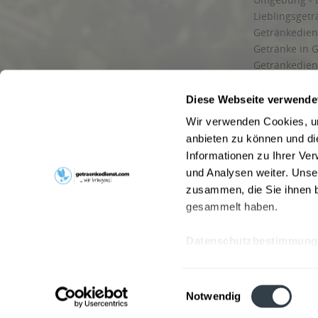
Lieblingsget
Getränkediens
Getränke in G
Getränkedien
zuverlässige
und Umgebu
Diese Webseite verwende
Getränkeliefe
Wir verwenden Cookies, um
Liefergebiet
anbieten zu können und di
Lieferservice
Informationen zu Ihrer Ve
Wir liefern G
und Analysen weiter. Unse
Kontakt
zusammen, die Sie ihnen b
Newsletter
gesammelt haben.
Datenschutzbestimmung
* Alle Pre
Webseitenbetreiber: Drink now GmbH:
AGB
|
Impressum
|
Datensc
Einwilligungsauswahl
Stainach
,
Vomp
,
Lienz
,
Neustadt am Rübenberge
,
Nottu
Notwendig