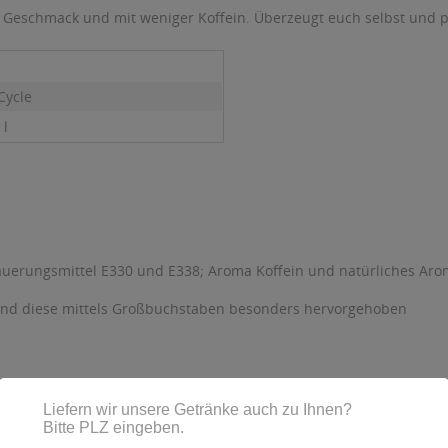
Geschmack und mit weniger Koffein. Überzeugt euch selbst und prob
Cycle
 l
Säuerungsmittel E330 und E338; Aroma Koffein und natürliches Ar
sind diese mittels Großbuchstaben besonders hervorgehoben
KGaA, Bahnhofstr. 15, D-73337 Bad Übergingen, Telefon: 07331 