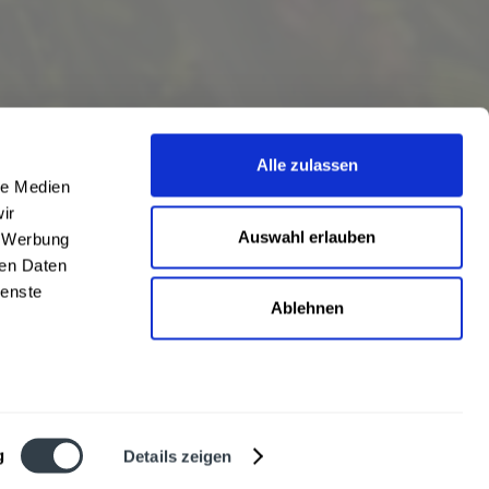
Alle zulassen
le Medien
ir
Auswahl erlauben
, Werbung
ren Daten
ienste
Ablehnen
eschrieben
len
,
Hörstel
und
Damme
,
Lathen
,
Nienstädt
,
Lengerich
und
Garbsen
,
urt
,
Mainz
sowie
Frankfurt
. Übersicht aller
Liefergebiete
g
Details zeigen