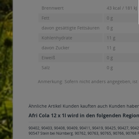
Brennwert
43 kcal / 181 kJ
Fett
0 g
davon gesättigte Fettsäuren
0 g
Kohlenhydrate
11 g
davon Zucker
11 g
Eiweiß
0 g
Salz
0 g
Anmerkung: Sofern nicht anders angegeben, ist
Ähnliche Artikel
Kunden kauften auch
Kunden haben 
Afri Cola 12 x 1l wird in den folgenden Regio
90402, 90403, 90408, 90409, 90411, 90419, 90425, 90427, 9042
90547 Stein bei Nürnberg
,
90762, 90763, 90765, 90766, 90768 