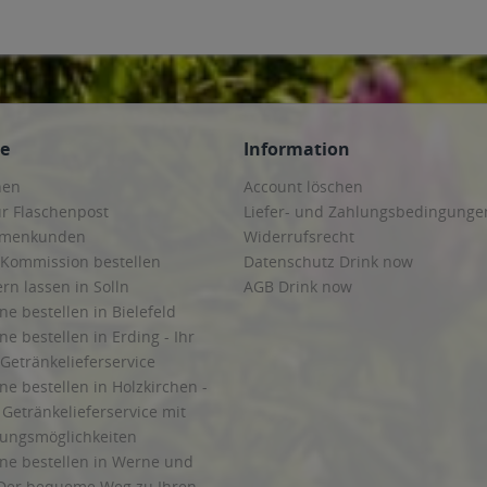
ce
Information
hen
Account löschen
ur Flaschenpost
Liefer- und Zahlungsbedingunge
irmenkunden
Widerrufsrecht
 Kommission bestellen
Datenschutz Drink now
ern lassen in Solln
AGB Drink now
ne bestellen in Bielefeld
ne bestellen in Erding - Ihr
Getränkelieferservice
ne bestellen in Holzkirchen -
Getränkelieferservice mit
lungsmöglichkeiten
ine bestellen in Werne und
Der bequeme Weg zu Ihren