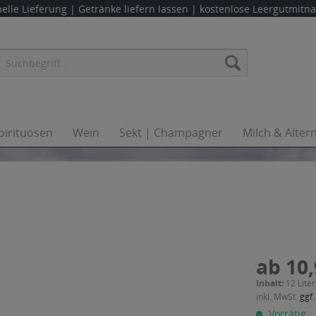
elle Lieferung |
Getränke liefern lassen
| kostenlose Leergutmit
pirituosen
Wein
Sekt | Champagner
Milch & Alter
ab 10,
Inhalt:
12 Liter
inkl. MwSt.
ggf.
Vorrätig