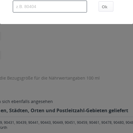
 die Bezugsgröße für die Nährwertangaben 100 ml
sich ebenfalls angesehen
nen, Städten, Orten und Postleitzahl-Gebieten geliefert
9, 90431, 90439, 90441, 90443, 90449, 90451, 90459, 90461, 90478, 90480, 90
Fürth