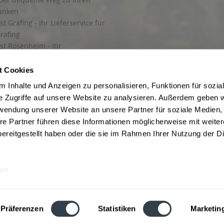
ränken
t Grafing - Ihr Lieferservice für
rafing
st Rosenheim - Ihr
r Getränkeservice in Rosenheim
ng
t Cookies
rung in Starnberg
 Inhalte und Anzeigen zu personalisieren, Funktionen für sozia
e Zugriffe auf unsere Website zu analysieren. Außerdem geben w
 für Getränke
rwendung unserer Website an unsere Partner für soziale Medien
etränke
re Partner führen diese Informationen möglicherweise mit weite
ereitgestellt haben oder die sie im Rahmen Ihrer Nutzung der D
en
ise inkl. gesetzl. Mehrwertsteuer und ggf. zzgl.
Lieferkosten
, wenn nicht anders b
hutz
Besuchen Sie auch unsere Shops in:
München
,
Werne
,
Nordhorn
,
Bad Salzuf
ln
,
Stolzenau
und
Obernkirchen
,
Augsburg
und
Hamburg
,
Berlin
,
Düsseldorf
,
Erf
Präferenzen
Statistiken
Marketin