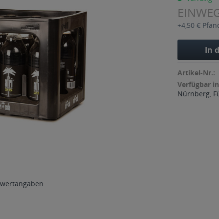
EINWE
+4,50 € Pfan
In 
Artikel-Nr.:
Verfügbar in
Nürnberg
,
F
wertangaben