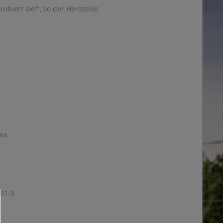
iert sie!", so der Hersteller.
oma
201-0