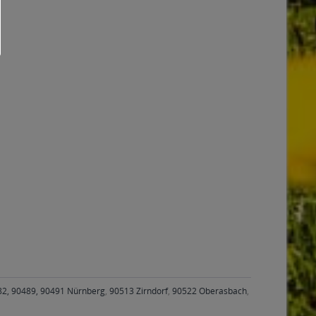
482, 90489, 90491 Nürnberg
,
90513 Zirndorf
,
90522 Oberasbach
,