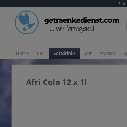
Schn
Home
Bier
Softdrinks
Saft
Wasser
S
Afri Cola 12 x 1l