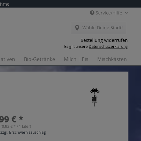
nahme
Service/Hilfe
Wähle Deine Stadt!
Bestellung widerrufen
Es gilt unsere
Datenschutzerklärung
nativen
Bio-Getränke
Milch | Eis
Mischkästen
H
99 € *
 (0,92 € * / 1 Liter)
 zzgl. Erschwerniszuschlag