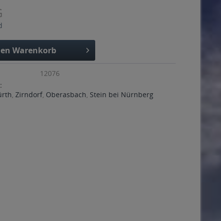
G
d
den
Warenkorb
12076
:
ürth
,
Zirndorf
,
Oberasbach
,
Stein bei Nürnberg