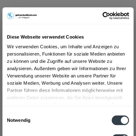
ab 101,01 € *
Inhalt:
6.6 Liter (15,31 € * / 1 Liter)
inkl. MwSt.
ggf. zzgl. Erschwerniszuschlag
Vorrätig
Diese Webseite verwendet Cookies
MEHRWEG
Wir verwenden Cookies, um Inhalte und Anzeigen zu
+4,50 € Pfand
personalisieren, Funktionen für soziale Medien anbieten
zu können und die Zugriffe auf unsere Website zu
In den
Warenkorb
analysieren. Außerdem geben wir Informationen zu Ihrer
Verwendung unserer Website an unsere Partner für
soziale Medien, Werbung und Analysen weiter. Unsere
Artikel-Nr.:
25957
Partner führen diese Informationen möglicherweise mit
Verfügbar in:
weiteren Daten zusammen, die Sie ihnen bereitgestellt
haben oder die sie im Rahmen Ihrer Nutzung der Dienste
Beschreibung
gesammelt haben.
Einwilligungsauswahl
mehr
Notwendig
Datenschutzbestimmungen
Zutaten und Allergene