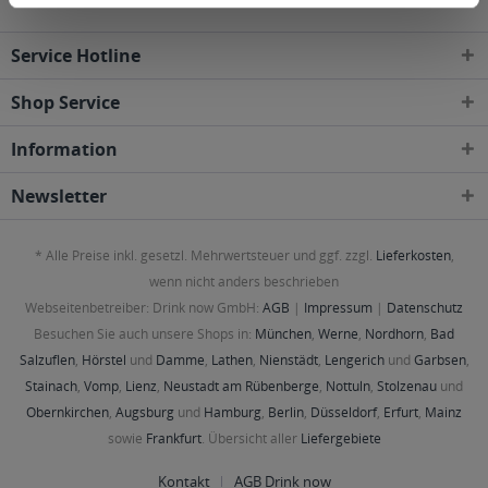
Service Hotline
Shop Service
Information
Newsletter
* Alle Preise inkl. gesetzl. Mehrwertsteuer und ggf. zzgl.
Lieferkosten
,
wenn nicht anders beschrieben
Webseitenbetreiber: Drink now GmbH:
AGB
|
Impressum
|
Datenschutz
Besuchen Sie auch unsere Shops in:
München
,
Werne
,
Nordhorn
,
Bad
Salzuflen
,
Hörstel
und
Damme
,
Lathen
,
Nienstädt
,
Lengerich
und
Garbsen
,
Stainach
,
Vomp
,
Lienz
,
Neustadt am Rübenberge
,
Nottuln
,
Stolzenau
und
Obernkirchen
,
Augsburg
und
Hamburg
,
Berlin
,
Düsseldorf
,
Erfurt
,
Mainz
sowie
Frankfurt
. Übersicht aller
Liefergebiete
Kontakt
AGB Drink now