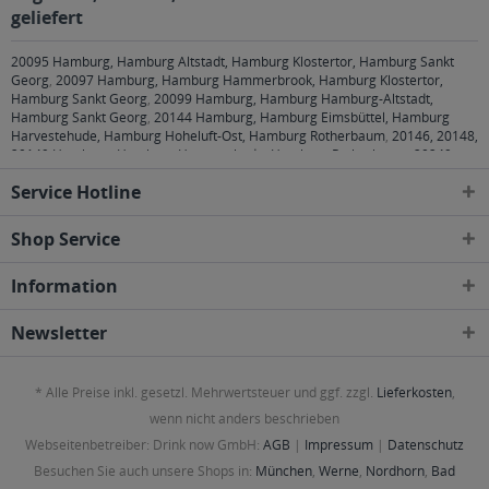
geliefert
20095 Hamburg, Hamburg Altstadt, Hamburg Klostertor, Hamburg Sankt
Georg
,
20097 Hamburg, Hamburg Hammerbrook, Hamburg Klostertor,
Hamburg Sankt Georg
,
20099 Hamburg, Hamburg Hamburg-Altstadt,
Hamburg Sankt Georg
,
20144 Hamburg, Hamburg Eimsbüttel, Hamburg
Harvestehude, Hamburg Hoheluft-Ost, Hamburg Rotherbaum
,
20146, 20148,
20149 Hamburg, Hamburg Harvestehude, Hamburg Rotherbaum
,
20249
Hamburg, Hamburg Eppendorf, Hamburg Harvestehude, Hamburg Hoheluft-
Service Hotline
Ost, Hamburg Winterhude
,
20251 Hamburg, Hamburg Alsterdorf, Hamburg
Eppendorf, Hamburg Hoheluft-Ost
,
20253 Hamburg, Hamburg Eimsbüttel,
Hamburg Harvestehude, Hamburg Hoheluft-Ost, Hamburg Hoheluft-West,
Shop Service
Hamburg Lokstedt
,
20255 Hamburg, Hamburg Eimsbüttel, Hamburg
Hoheluft-West, Hamburg Lokstedt, Hamburg Stellingen
,
20257 Hamburg,
Information
Hamburg Altona-Nord, Hamburg Eimsbüttel
,
20259 Hamburg, Hamburg
Eimsbüttel
,
20354 Hamburg, Hamburg Neustadt, Hamburg Rotherbaum,
Hamburg Sankt Pauli
,
20355 Hamburg, Hamburg Neustadt, Hamburg Sankt
Newsletter
Pauli
,
20357 Hamburg, Hamburg Altona-Altstadt, Hamburg Altona-Nord,
Hamburg Eimsbüttel, Hamburg Rotherbaum, Hamburg Sankt Pauli
,
20359
Hamburg, Hamburg Altona-Altstadt, Hamburg Neustadt, Hamburg Sankt
* Alle Preise inkl. gesetzl. Mehrwertsteuer und ggf. zzgl.
Lieferkosten
,
Pauli
,
20457 Hamburg, Hamburg Hamburg-Altstadt, Hamburg Kleiner
Grasbrook, Hamburg Klostertor, Hamburg Neustadt, Hamburg Steinwerder
,
wenn nicht anders beschrieben
20459 Hamburg, Hamburg Hamburg-Altstadt, Hamburg Neustadt, Hamburg
Webseitenbetreiber: Drink now GmbH:
AGB
|
Impressum
|
Datenschutz
Sankt Pauli
,
20535 Hamburg, Hamburg Borgfelde, Hamburg Hamm-Nord
,
20537 Hamburg, Hamburg Borgfelde, Hamburg Hamm-Mitte, Hamburg
Besuchen Sie auch unsere Shops in:
München
,
Werne
,
Nordhorn
,
Bad
Hamm-Süd, Hamburg Hammerbrook
,
20539 Hamburg, Hamburg Kleiner