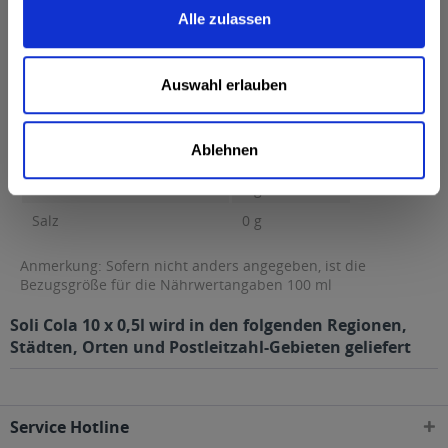
Alle zulassen
Brennwert
189 kcal / 45 kJ
Fett
0 g
Auswahl erlauben
davon gesättigte Fettsäuren
0 g
Kohlenhydrate
11 g
Ablehnen
davon Zucker
11 g
Eiweiß
0 g
Salz
0 g
Anmerkung: Sofern nicht anders angegeben, ist die
Bezugsgröße für die Nährwertangaben 100 ml
Soli Cola 10 x 0,5l wird in den folgenden Regionen,
Städten, Orten und Postleitzahl-Gebieten geliefert
Service Hotline