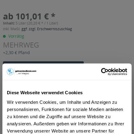
ab 101,01 € *
Inhalt:
5 Liter (20,20 € * / 1 Liter)
inkl. MwSt.
ggf. zzgl. Erschwerniszuschlag
Vorrätig
MEHRWEG
+2,30 € Pfand
In den
Warenkorb
Artikel-Nr.:
15248
Verfügbar in:
Diese Webseite verwendet Cookies
Beschreibung
Wir verwenden Cookies, um Inhalte und Anzeigen zu
mehr
personalisieren, Funktionen für soziale Medien anbieten
zu können und die Zugriffe auf unsere Website zu
"Soli Cola 10 x 0,5l"
analysieren. Außerdem geben wir Informationen zu Ihrer
Verwendung unserer Website an unsere Partner für