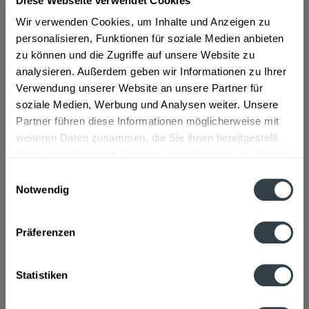
Diese Webseite verwendet Cookies
mehr
Wir verwenden Cookies, um Inhalte und Anzeigen zu
"Graf Metternich SCHUB Energy 12 x 0,7l"
personalisieren, Funktionen für soziale Medien anbieten
zu können und die Zugriffe auf unsere Website zu
Material:
Glas - Mehrweg
analysieren. Außerdem geben wir Informationen zu Ihrer
Flaschengröße:
0,7 - 0,75 l
Verwendung unserer Website an unsere Partner für
Fragen zum Artikel?
soziale Medien, Werbung und Analysen weiter. Unsere
Weitere Artikel von Graf Metternich
Partner führen diese Informationen möglicherweise mit
Zutaten und Allergene
weiteren Daten zusammen, die Sie ihnen bereitgestellt
Natürliches Mineralwasser, Zucker, Säuerungsmittel,
haben oder die sie im Rahmen Ihrer Nutzung der Dienste
Citronensäure, Kohlensäure, Säureregulator...
mehr
gesammelt haben.
Einwilligungsauswahl
Natürliches Mineralwasser, Zucker, Säuerungsmittel,
Notwendig
Citronensäure, Kohlensäure, Säureregulator
Datenschutzbestimmungen
Trinatriumcitrat, Taurin (0,4 %), Glucuronolacton (0,24 %),
Aroma, färbendes Konzentrat aus Zitrone und Saflorblüten,
Präferenzen
KOFFEIN (0,03 %), Inosit (0,02 %), Farbstoff E 150 c,
Vitaminmischung (Niacin, Pantothenat, Vitamin B6, Vitamin
B12).
Statistiken
Anmerkung: Sofern Allergene vorhanden sind, sind diese
mittels Großbuchstaben besonders hervorgehoben