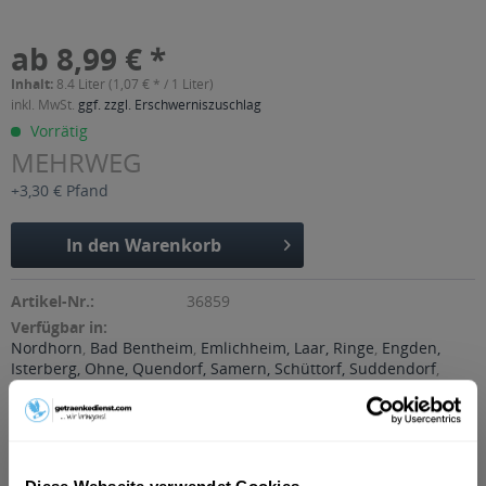
ab 8,99 € *
Inhalt:
8.4 Liter (1,07 € * / 1 Liter)
inkl. MwSt.
ggf. zzgl. Erschwerniszuschlag
Vorrätig
MEHRWEG
+3,30 € Pfand
In den
Warenkorb
Artikel-Nr.:
36859
Verfügbar in:
Nordhorn
,
Bad Bentheim
,
Emlichheim, Laar, Ringe
,
Engden,
Isterberg, Ohne, Quendorf, Samern, Schüttorf, Suddendorf
,
Esche, Georgsdorf, Lage, Neuenhaus, Osterwald
,
Getelo,
Gölenkamp, Halle, Uelsen, Wielen
,
Hoogstede
,
Itterbeck
,
Wietmarschen
,
Wilsum
Beschreibung