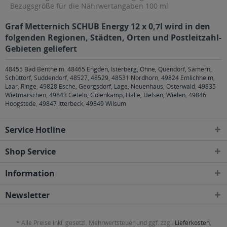
Bezugsgröße für die Nährwertangaben 100 ml
Graf Metternich SCHUB Energy 12 x 0,7l wird in den
folgenden Regionen, Städten, Orten und Postleitzahl-
Gebieten geliefert
48455 Bad Bentheim
,
48465 Engden, Isterberg, Ohne, Quendorf, Samern,
Schüttorf, Suddendorf
,
48527, 48529, 48531 Nordhorn
,
49824 Emlichheim,
Laar, Ringe
,
49828 Esche, Georgsdorf, Lage, Neuenhaus, Osterwald
,
49835
Wietmarschen
,
49843 Getelo, Gölenkamp, Halle, Uelsen, Wielen
,
49846
Hoogstede
,
49847 Itterbeck
,
49849 Wilsum
Service Hotline
Shop Service
Information
Newsletter
* Alle Preise inkl. gesetzl. Mehrwertsteuer und ggf. zzgl.
Lieferkosten
,