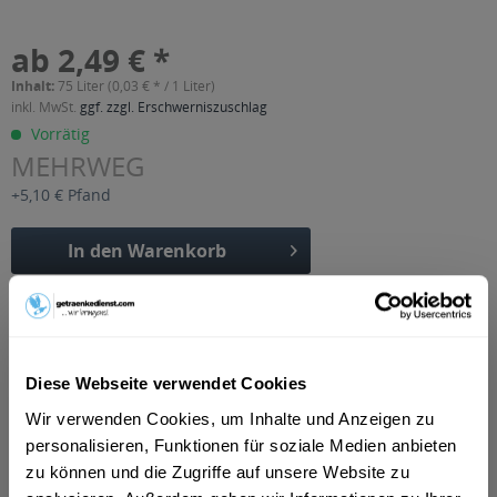
ab 2,49 € *
Inhalt:
75 Liter (0,03 € * / 1 Liter)
inkl. MwSt.
ggf. zzgl. Erschwerniszuschlag
Vorrätig
MEHRWEG
+5,10 € Pfand
In den
Warenkorb
Artikel-Nr.:
30117
Verfügbar in:
Düsseldorf
,
Hilden
,
Erkrath
Diese Webseite verwendet Cookies
Beschreibung
Wir verwenden Cookies, um Inhalte und Anzeigen zu
mehr
personalisieren, Funktionen für soziale Medien anbieten
"Meßmer Früchte-Mischung 75g"
zu können und die Zugriffe auf unsere Website zu