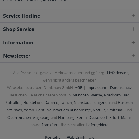
Service Hotline
Shop Service
Information
Newsletter
* Alle Preise inkl. gesetzl. Mehrwertsteuer und ggf. zzgl.
Lieferkosten
,
wenn nicht anders beschrieben
Webseitenbetreiber: Drink now GmbH:
AGB
|
Impressum
|
Datenschutz
Besuchen Sie auch unsere Shops in:
München
,
Werne
,
Nordhorn
,
Bad
Salzuflen
,
Hörstel
und
Damme
,
Lathen
,
Nienstädt
,
Lengerich
und
Garbsen
,
Stainach
,
Vomp
,
Lienz
,
Neustadt am Rübenberge
,
Nottuln
,
Stolzenau
und
Obernkirchen
,
Augsburg
und
Hamburg
,
Berlin
,
Düsseldorf
,
Erfurt
,
Mainz
sowie
Frankfurt
. Übersicht aller
Liefergebiete
Kontakt
AGB Drink now