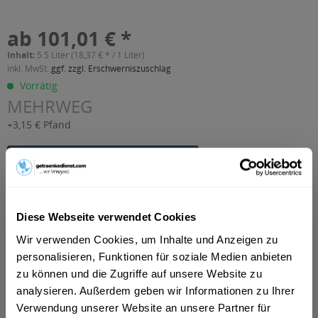
ab 101,01 € *
Inhalt:
5.5 Liter (18,37 € * / 1 Liter)
inkl. MwSt.
ggf. zzgl. Erschwerniszuschlag
Vorrätig
MEHRWEG
+3,15 € Pfand
In den
Warenkorb
Artikel-Nr.:
21327
Verfügbar in:
Diese Webseite verwendet Cookies
Wir verwenden Cookies, um Inhalte und Anzeigen zu
Beschreibung
mehr
personalisieren, Funktionen für soziale Medien anbieten
zu können und die Zugriffe auf unsere Website zu
"Allgäuer Schbriz Holder 11 x 0,5l"
analysieren. Außerdem geben wir Informationen zu Ihrer
Verwendung unserer Website an unsere Partner für