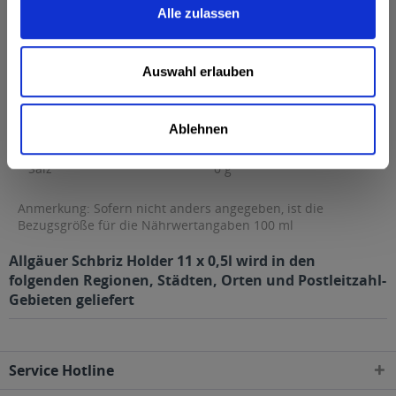
Alle zulassen
Fett
0,1 g
davon gesättigte Fettsäuren
0,1 g
Auswahl erlauben
Kohlenhydrate
7,6 g
davon Zucker
7,6 g
Ablehnen
Eiweiß
0 g
Salz
0 g
Anmerkung: Sofern nicht anders angegeben, ist die
Bezugsgröße für die Nährwertangaben 100 ml
Allgäuer Schbriz Holder 11 x 0,5l wird in den
folgenden Regionen, Städten, Orten und Postleitzahl-
Gebieten geliefert
Service Hotline