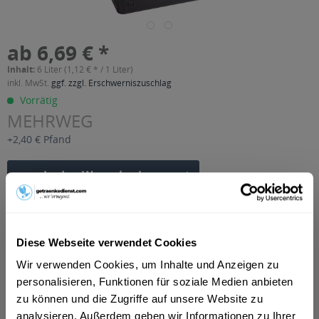
ab 6,69 € *
Inhalt:
6 Liter (1,12 € * / 1 Liter)
inkl. MwSt.
ggf. zzgl. Erschwerniszuschlag
Vorrätig
MEHRWEG
+2,40 € Pfand
In den
Warenkorb
Artikel-Nr.:
21513
Verfügbar in:
Diese Webseite verwendet Cookies
Beschreibung
Wir verwenden Cookies, um Inhalte und Anzeigen zu
mehr
personalisieren, Funktionen für soziale Medien anbieten
"Alwa Apfel-Kirsch Schorle 6 x 1l"
zu können und die Zugriffe auf unsere Website zu
analysieren. Außerdem geben wir Informationen zu Ihrer