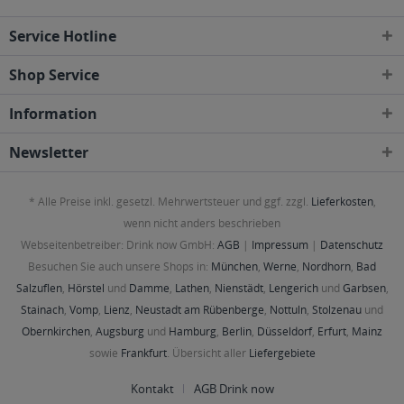
Service Hotline
Shop Service
Information
Newsletter
* Alle Preise inkl. gesetzl. Mehrwertsteuer und ggf. zzgl.
Lieferkosten
,
wenn nicht anders beschrieben
Webseitenbetreiber: Drink now GmbH:
AGB
|
Impressum
|
Datenschutz
Besuchen Sie auch unsere Shops in:
München
,
Werne
,
Nordhorn
,
Bad
Salzuflen
,
Hörstel
und
Damme
,
Lathen
,
Nienstädt
,
Lengerich
und
Garbsen
,
Stainach
,
Vomp
,
Lienz
,
Neustadt am Rübenberge
,
Nottuln
,
Stolzenau
und
Obernkirchen
,
Augsburg
und
Hamburg
,
Berlin
,
Düsseldorf
,
Erfurt
,
Mainz
sowie
Frankfurt
. Übersicht aller
Liefergebiete
Kontakt
AGB Drink now