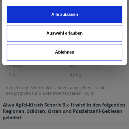
Brennwert 24 kcal / 103 kJ Fett 0,5 g davon gesättigte Fettsäuren
0,1 g...
mehr
Alle zulassen
Brennwert
24 kcal / 103 kJ
Fett
0,5 g
Auswahl erlauben
davon gesättigte Fettsäuren
0,1 g
Kohlenhydrate
5,6 g
Ablehnen
davon Zucker
5,6 g
Eiweiß
0 g
Salz
0,01 g
Anmerkung: Sofern nicht anders angegeben, ist die
Bezugsgröße für die Nährwertangaben 100 ml
Alwa Apfel-Kirsch Schorle 6 x 1l wird in den folgenden
Regionen, Städten, Orten und Postleitzahl-Gebieten
geliefert