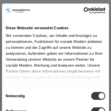
ab 101,01 € *
Inhalt:
10 Liter (10,10 € * / 1 Liter)
inkl. MwSt.
ggf. zzgl. Erschwerniszuschlag
Diese Webseite verwendet Cookies
Vorrätig
MEHRWEG
Wir verwenden Cookies, um Inhalte und Anzeigen zu
personalisieren, Funktionen für soziale Medien anbieten
+4,50 € Pfand
zu können und die Zugriffe auf unsere Website zu
analysieren. Außerdem geben wir Informationen zu Ihrer
In den
Warenkorb
Verwendung unserer Website an unsere Partner für
soziale Medien, Werbung und Analysen weiter. Unsere
Artikel-Nr.:
21910
Partner führen diese Informationen möglicherweise mit
Verfügbar in:
weiteren Daten zusammen, die Sie ihnen bereitgestellt
haben oder die sie im Rahmen Ihrer Nutzung der Dienste
Beschreibung
gesammelt haben.
Einwilligungsauswahl
mehr
Notwendig
Datenschutzbestimmungen
Zutaten und Allergene