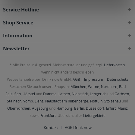
Service Hotline
Shop Service
Information
Newsletter
* Alle Preise inkl. gesetzl. Mehrwertsteuer und ggf. zzgl.
Lieferkosten
,
wenn nicht anders beschrieben
Webseitenbetreiber: Drink now GmbH:
AGB
|
Impressum
|
Datenschutz
Besuchen Sie auch unsere Shops in:
München
,
Werne
,
Nordhorn
,
Bad
Salzuflen
,
Hörstel
und
Damme
,
Lathen
,
Nienstädt
,
Lengerich
und
Garbsen
,
Stainach
,
Vomp
,
Lienz
,
Neustadt am Rübenberge
,
Nottuln
,
Stolzenau
und
Obernkirchen
,
Augsburg
und
Hamburg
,
Berlin
,
Düsseldorf
,
Erfurt
,
Mainz
sowie
Frankfurt
. Übersicht aller
Liefergebiete
Kontakt
AGB Drink now