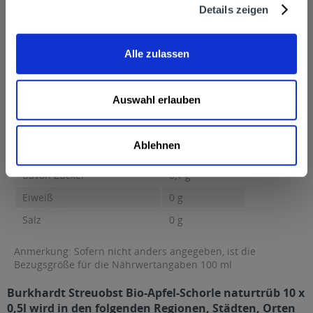
Burkhardt Fruchtsäfte GmbH & Co. KG, Steiglesstraße 10,
Details zeigen
89150 Laichingen, Telefon: 0 73 33 / 96 96-0
Nährwertangaben
Brennwert 27 kcal / 113 kJ Fett 0,1 g davon gesättigte Fettsäuren
Alle zulassen
0,1 g...
mehr
Brennwert
27 kcal / 113 kJ
Auswahl erlauben
Fett
0,1 g
davon gesättigte Fettsäuren
0,1 g
Ablehnen
Kohlenhydrate
6,1 g
davon Zucker
6,1 g
Eiweiß
0 g
Salz
0 g
Anmerkung: Sofern nicht anders angegeben, ist die
Bezugsgröße für die Nährwertangaben 100 ml
Burkhardt Streuobst Bio-Apfel-Schorle naturtrüb 10 x
0,5l wird in den folgenden Regionen, Städten, Orten