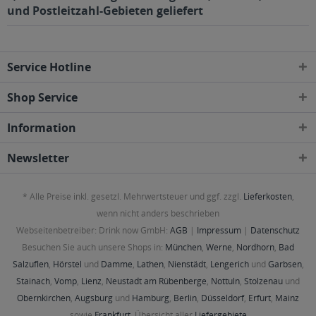
und Postleitzahl-Gebieten geliefert
Service Hotline
Shop Service
Information
Newsletter
* Alle Preise inkl. gesetzl. Mehrwertsteuer und ggf. zzgl.
Lieferkosten
,
wenn nicht anders beschrieben
Webseitenbetreiber: Drink now GmbH:
AGB
|
Impressum
|
Datenschutz
Besuchen Sie auch unsere Shops in:
München
,
Werne
,
Nordhorn
,
Bad
Salzuflen
,
Hörstel
und
Damme
,
Lathen
,
Nienstädt
,
Lengerich
und
Garbsen
,
Stainach
,
Vomp
,
Lienz
,
Neustadt am Rübenberge
,
Nottuln
,
Stolzenau
und
Obernkirchen
,
Augsburg
und
Hamburg
,
Berlin
,
Düsseldorf
,
Erfurt
,
Mainz
sowie
Frankfurt
. Übersicht aller
Liefergebiete