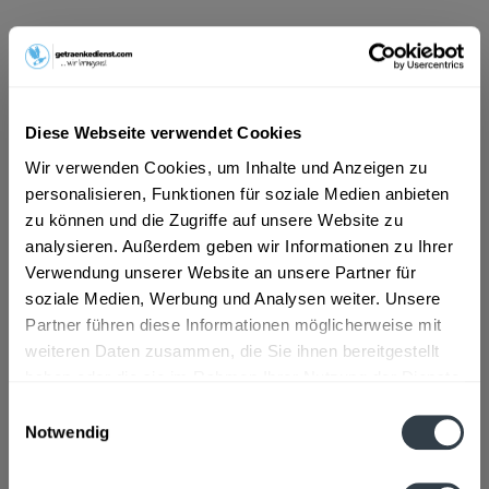
ab 101,01 € *
Inhalt:
6 Liter (16,84 € * / 1 Liter)
inkl. MwSt.
ggf. zzgl. Erschwerniszuschlag
Vorrätig
Diese Webseite verwendet Cookies
MEHRWEG
Wir verwenden Cookies, um Inhalte und Anzeigen zu
+3,30 € Pfand
personalisieren, Funktionen für soziale Medien anbieten
zu können und die Zugriffe auf unsere Website zu
In den
Warenkorb
analysieren. Außerdem geben wir Informationen zu Ihrer
Verwendung unserer Website an unsere Partner für
soziale Medien, Werbung und Analysen weiter. Unsere
Artikel-Nr.:
26177
Partner führen diese Informationen möglicherweise mit
Verfügbar in:
weiteren Daten zusammen, die Sie ihnen bereitgestellt
haben oder die sie im Rahmen Ihrer Nutzung der Dienste
Beschreibung
gesammelt haben.
Einwilligungsauswahl
mehr
Notwendig
Datenschutzbestimmungen
Zutaten und Allergene