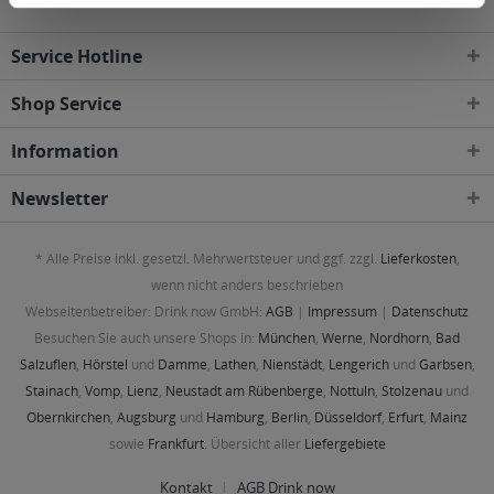
Service Hotline
Shop Service
Information
Newsletter
* Alle Preise inkl. gesetzl. Mehrwertsteuer und ggf. zzgl.
Lieferkosten
,
wenn nicht anders beschrieben
Webseitenbetreiber: Drink now GmbH:
AGB
|
Impressum
|
Datenschutz
Besuchen Sie auch unsere Shops in:
München
,
Werne
,
Nordhorn
,
Bad
Salzuflen
,
Hörstel
und
Damme
,
Lathen
,
Nienstädt
,
Lengerich
und
Garbsen
,
Stainach
,
Vomp
,
Lienz
,
Neustadt am Rübenberge
,
Nottuln
,
Stolzenau
und
Obernkirchen
,
Augsburg
und
Hamburg
,
Berlin
,
Düsseldorf
,
Erfurt
,
Mainz
sowie
Frankfurt
. Übersicht aller
Liefergebiete
Kontakt
AGB Drink now