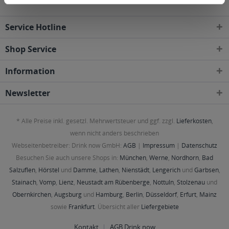
Service Hotline
Shop Service
Information
Newsletter
* Alle Preise inkl. gesetzl. Mehrwertsteuer und ggf. zzgl.
Lieferkosten
,
wenn nicht anders beschrieben
Webseitenbetreiber: Drink now GmbH:
AGB
|
Impressum
|
Datenschutz
Besuchen Sie auch unsere Shops in:
München
,
Werne
,
Nordhorn
,
Bad
Salzuflen
,
Hörstel
und
Damme
,
Lathen
,
Nienstädt
,
Lengerich
und
Garbsen
,
Stainach
,
Vomp
,
Lienz
,
Neustadt am Rübenberge
,
Nottuln
,
Stolzenau
und
Obernkirchen
,
Augsburg
und
Hamburg
,
Berlin
,
Düsseldorf
,
Erfurt
,
Mainz
sowie
Frankfurt
. Übersicht aller
Liefergebiete
Kontakt
AGB Drink now