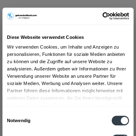
ab 11,59 € *
Inhalt:
5 Liter (2,32 € * / 1 Liter)
inkl. MwSt.
ggf. zzgl. Erschwerniszuschlag
Diese Webseite verwendet Cookies
Vorrätig
Wir verwenden Cookies, um Inhalte und Anzeigen zu
MEHRWEG
personalisieren, Funktionen für soziale Medien anbieten
+2,74 € Pfand
zu können und die Zugriffe auf unsere Website zu
analysieren. Außerdem geben wir Informationen zu Ihrer
In den
Warenkorb
Verwendung unserer Website an unsere Partner für
soziale Medien, Werbung und Analysen weiter. Unsere
Artikel-Nr.:
27239
Partner führen diese Informationen möglicherweise mit
Verfügbar in:
weiteren Daten zusammen, die Sie ihnen bereitgestellt
haben oder die sie im Rahmen Ihrer Nutzung der Dienste
gesammelt haben.
Beschreibung
Einwilligungsauswahl
Notwendig
mehr
Datenschutzbestimmungen