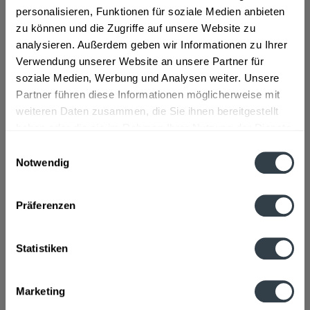
mehr
personalisieren, Funktionen für soziale Medien anbieten
zu können und die Zugriffe auf unsere Website zu
"Odenwald Quelle Apfelschorle 12 x 0,7l"
analysieren. Außerdem geben wir Informationen zu Ihrer
Verwendung unserer Website an unsere Partner für
Geschmacksrichtung:
Apfel
soziale Medien, Werbung und Analysen weiter. Unsere
Flaschengröße:
0,7 - 0,75 l
Partner führen diese Informationen möglicherweise mit
weiteren Daten zusammen, die Sie ihnen bereitgestellt
Fragen zum Artikel?
Weitere Artikel von Odenwald Quelle
haben oder die sie im Rahmen Ihrer Nutzung der Dienste
gesammelt haben.
Zutaten und Allergene
Einwilligungsauswahl
Apfelsaft aus Apfelsaftkonzentrat (60%), natürliches
Notwendig
Mineralwasser, Kohlensäure, natürliches...
mehr
Datenschutzbestimmungen
Apfelsaft aus Apfelsaftkonzentrat (60%), natürliches
Mineralwasser, Kohlensäure, natürliches Apfelsaftaroma
Präferenzen
Anmerkung: Sofern Allergene vorhanden sind, sind diese
mittels Großbuchstaben besonders hervorgehoben
Statistiken
Hersteller
Odenwald Quelle GmbH & Co. KG, 64646
Heppenheim/Bergstraße
mehr
Marketing