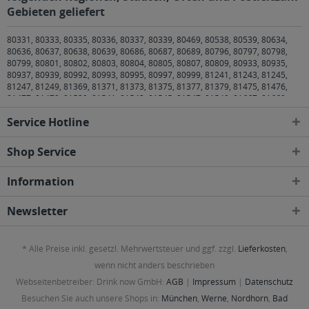
Gebieten geliefert
80331, 80333, 80335, 80336, 80337, 80339, 80469, 80538, 80539, 80634,
80636, 80637, 80638, 80639, 80686, 80687, 80689, 80796, 80797, 80798,
80799, 80801, 80802, 80803, 80804, 80805, 80807, 80809, 80933, 80935,
80937, 80939, 80992, 80993, 80995, 80997, 80999, 81241, 81243, 81245,
81247, 81249, 81369, 81371, 81373, 81375, 81377, 81379, 81475, 81476,
81477, 81479, 81539, 81541, 81543, 81545, 81547, 81549, 81667, 81669,
81671, 81673, 81675, 81677, 81679, 81735, 81737, 81739, 81825, 81827,
Service Hotline
81829, 81925, 81927, 81929 München
,
82008 Unterhaching
,
82024
Taufkirchen
,
82031 Grünwald
,
82041 Oberhaching
,
82049 Pullach im Isartal
,
82054 Sauerlach
,
82057 Icking
,
82061 Neuried
,
82064 Straßlach-
Shop Service
Dingharting
,
82065 Baierbrunn
,
82067 Kloster Schäftlarn
,
82069 Schäftlarn
,
82110 Germering
,
82131 Gauting
,
82140 Olching
,
82152 Krailling, Planegg
,
Information
82166 Gräfelfing
,
82178 Puchheim
,
82194 Gröbenzell
,
82205 Gilching
,
82234
Weßling
,
82319 Starnberg
,
82327 Tutzing
,
82335 Berg
,
82340 Feldafing
,
82343 Pöcking
,
82346 Andechs
,
82349 Pentenried
,
82377 Penzberg
,
82515
Newsletter
Wolfratshausen
,
82538 Geretsried
,
82541 Münsing
,
82544 Egling
,
82547
Eurasburg
,
82549 Königsdorf
,
83022, 83024, 83026 Rosenheim
,
83043 Bad
Aibling
,
83052 Bruckmühl
,
83059 Kolbermoor
,
83071 Stephanskirchen
,
* Alle Preise inkl. gesetzl. Mehrwertsteuer und ggf. zzgl.
Lieferkosten
,
83075 Bad Feilnbach
,
83104 Tuntenhausen
,
83109 Großkarolinenfeld
,
83550
Emmering
,
83553 Frauenneuharting
,
83558 Maitenbeth
,
83561 Ramerberg
,
wenn nicht anders beschrieben
83569 Vogtareuth
,
83607 Holzkirchen
,
83620 Feldkirchen-Westerham
,
83623
Webseitenbetreiber: Drink now GmbH:
AGB
|
Impressum
|
Datenschutz
Dietramszell
,
83624 Otterfing
,
83626 Valley
,
83627 Warngau
,
83629 Weyarn
,
83646 Bad Tölz, Wackersberg
,
83679 Sachsenkam
,
83703 Gmund am
Besuchen Sie auch unsere Shops in:
München
,
Werne
,
Nordhorn
,
Bad