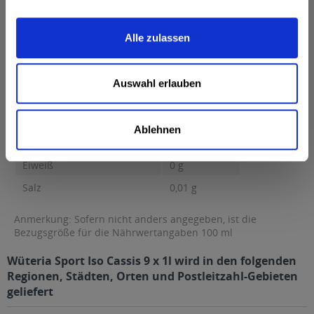
Nährwertangaben
Brennwert 17 kcal / 70 kJ Fett 0,1 g davon gesättigte Fettsäuren
0,1 g...
mehr
Alle zulassen
Brennwert
17 kcal / 70 kJ
Fett
0,1 g
Auswahl erlauben
davon gesättigte Fettsäuren
0,1 g
Kohlenhydrate
3,5 g
Ablehnen
davon Zucker
3,5 g
Eiweiß
0 g
Salz
0,01 g
Anmerkung: Sofern nicht anders angegeben, ist die
Bezugsgröße für die Nährwertangaben 100 ml
Wüteria Sport Iso Cassis 9 x 1l wird in den folgenden
Regionen, Städten, Orten und Postleitzahl-Gebieten
geliefert