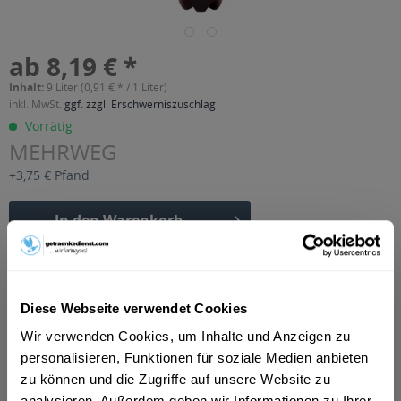
ab 8,19 € *
Inhalt:
9 Liter (0,91 € * / 1 Liter)
inkl. MwSt.
ggf. zzgl. Erschwerniszuschlag
Vorrätig
MEHRWEG
+3,75 € Pfand
In den
Warenkorb
Artikel-Nr.:
35196
Verfügbar in:
Diese Webseite verwendet Cookies
Beschreibung
Wir verwenden Cookies, um Inhalte und Anzeigen zu
mehr
personalisieren, Funktionen für soziale Medien anbieten
"Wüteria Sport Iso Cassis 9 x 1l"
zu können und die Zugriffe auf unsere Website zu
analysieren. Außerdem geben wir Informationen zu Ihrer