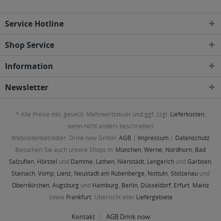
Service Hotline
Shop Service
Information
Newsletter
* Alle Preise inkl. gesetzl. Mehrwertsteuer und ggf. zzgl.
Lieferkosten
,
wenn nicht anders beschrieben
Webseitenbetreiber: Drink now GmbH:
AGB
|
Impressum
|
Datenschutz
Besuchen Sie auch unsere Shops in:
München
,
Werne
,
Nordhorn
,
Bad
Salzuflen
,
Hörstel
und
Damme
,
Lathen
,
Nienstädt
,
Lengerich
und
Garbsen
,
Stainach
,
Vomp
,
Lienz
,
Neustadt am Rübenberge
,
Nottuln
,
Stolzenau
und
Obernkirchen
,
Augsburg
und
Hamburg
,
Berlin
,
Düsseldorf
,
Erfurt
,
Mainz
sowie
Frankfurt
. Übersicht aller
Liefergebiete
Kontakt
AGB Drink now