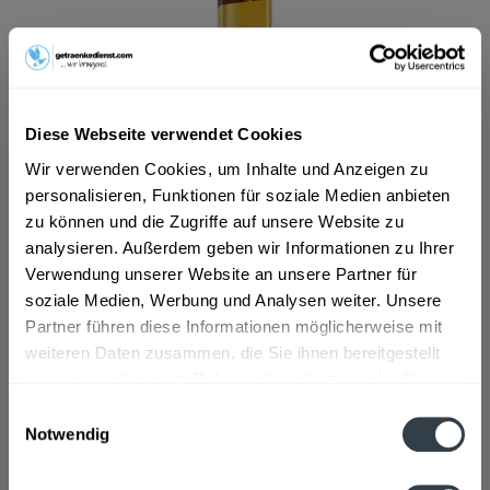
ab 15,80 € *
Inhalt:
7.92 Liter (2,00 € * / 1 Liter)
inkl. MwSt.
ggf. zzgl. Erschwerniszuschlag
Diese Webseite verwendet Cookies
Vorrätig
Wir verwenden Cookies, um Inhalte und Anzeigen zu
MEHRWEG
personalisieren, Funktionen für soziale Medien anbieten
+3,10 € Pfand
zu können und die Zugriffe auf unsere Website zu
analysieren. Außerdem geben wir Informationen zu Ihrer
In den
Warenkorb
Verwendung unserer Website an unsere Partner für
soziale Medien, Werbung und Analysen weiter. Unsere
Artikel-Nr.:
15398
Partner führen diese Informationen möglicherweise mit
Verfügbar in:
weiteren Daten zusammen, die Sie ihnen bereitgestellt
haben oder die sie im Rahmen Ihrer Nutzung der Dienste
gesammelt haben.
Beschreibung
Einwilligungsauswahl
Notwendig
mehr
Datenschutzbestimmungen