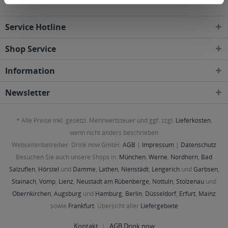
Service Hotline
Shop Service
Information
Newsletter
* Alle Preise inkl. gesetzl. Mehrwertsteuer und ggf. zzgl.
Lieferkosten
,
wenn nicht anders beschrieben
Webseitenbetreiber: Drink now GmbH:
AGB
|
Impressum
|
Datenschutz
Besuchen Sie auch unsere Shops in:
München
,
Werne
,
Nordhorn
,
Bad
Salzuflen
,
Hörstel
und
Damme
,
Lathen
,
Nienstädt
,
Lengerich
und
Garbsen
,
Stainach
,
Vomp
,
Lienz
,
Neustadt am Rübenberge
,
Nottuln
,
Stolzenau
und
Obernkirchen
,
Augsburg
und
Hamburg
,
Berlin
,
Düsseldorf
,
Erfurt
,
Mainz
sowie
Frankfurt
. Übersicht aller
Liefergebiete
Kontakt
AGB Drink now