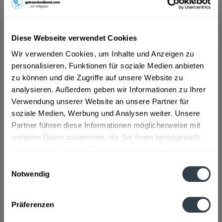
ab 29,69 € *
Diese Webseite verwendet Cookies
Inhalt:
0.5 Liter (59,38 € * / 1 Liter)
inkl. MwSt.
ggf. zzgl. Erschwerniszuschlag
Wir verwenden Cookies, um Inhalte und Anzeigen zu
Vorrätig
personalisieren, Funktionen für soziale Medien anbieten
zu können und die Zugriffe auf unsere Website zu
In den
Warenkorb
analysieren. Außerdem geben wir Informationen zu Ihrer
Verwendung unserer Website an unsere Partner für
Artikel-Nr.:
12233
soziale Medien, Werbung und Analysen weiter. Unsere
Verfügbar in:
Partner führen diese Informationen möglicherweise mit
weiteren Daten zusammen, die Sie ihnen bereitgestellt
Beschreibung
haben oder die sie im Rahmen Ihrer Nutzung der Dienste
gesammelt haben.
"Distilled in England by prestigious distillers with more than
Einwilligungsauswahl
a hundred years of experience,...
mehr
Notwendig
Datenschutzbestimmungen
Zutaten und Allergene
Präferenzen
Enthält SULFITE
mehr