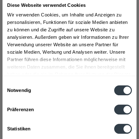
Diese Webseite verwendet Cookies
ab 31,79 € *
Wir verwenden Cookies, um Inhalte und Anzeigen zu
personalisieren, Funktionen für soziale Medien anbieten
Inhalt:
0.5 Liter (63,58 € * / 1 Liter)
zu können und die Zugriffe auf unsere Website zu
inkl. MwSt.
ggf. zzgl. Erschwerniszuschlag
Vorrätig
analysieren. Außerdem geben wir Informationen zu Ihrer
Verwendung unserer Website an unsere Partner für
soziale Medien, Werbung und Analysen weiter. Unsere
In den
Warenkorb
Partner führen diese Informationen möglicherweise mit
weiteren Daten zusammen, die Sie ihnen bereitgestellt
Artikel-Nr.:
31730
haben oder die sie im Rahmen Ihrer Nutzung der Dienste
Verfügbar in:
gesammelt haben.
Einwilligungsauswahl
Notwendig
Beschreibung
Datenschutzbestimmungen
mehr
Präferenzen
Hersteller
Theo Sasse, Düsseldorfer Straße 20, Schöppingen
mehr
Statistiken