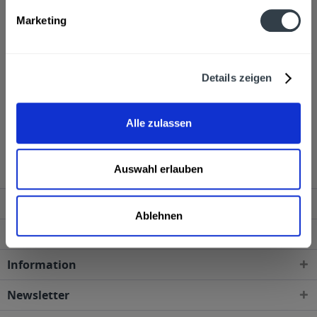
Alkoholgehalt
Marketing
45,0% vol
mehr
Ähnliche Artikel
Details zeigen
Kunden haben sich ebenfalls angesehen
Alle zulassen
Prütt Kaffee Gin 0,5l wird in den folgenden Regionen,
Städten, Orten und Postleitzahl-Gebieten geliefert
Auswahl erlauben
Service Hotline
Ablehnen
Shop Service
Information
Newsletter