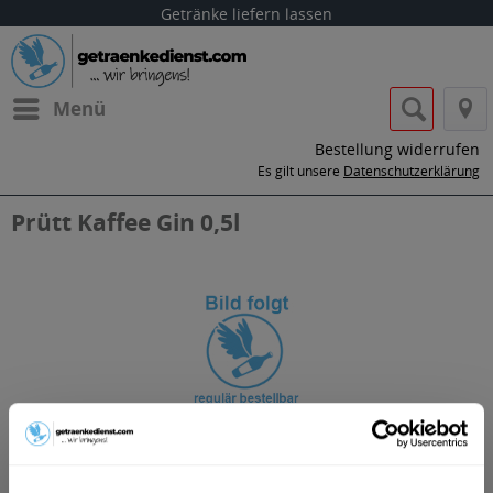
Getränke liefern lassen
Menü
Bestellung widerrufen
Es gilt unsere
Datenschutzerklärung
Prütt Kaffee Gin 0,5l