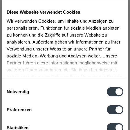
Diese Webseite verwendet Cookies
ab 20,01 € *
Wir verwenden Cookies, um Inhalte und Anzeigen zu
Inhalt:
3 Liter (6,67 € * / 1 Liter)
inkl. MwSt.
ggf. zzgl. Erschwerniszuschlag
personalisieren, Funktionen für soziale Medien anbieten
Vorrätig
zu können und die Zugriffe auf unsere Website zu
analysieren. Außerdem geben wir Informationen zu Ihrer
Verwendung unserer Website an unsere Partner für
In den
Warenkorb
soziale Medien, Werbung und Analysen weiter. Unsere
Partner führen diese Informationen möglicherweise mit
Artikel-Nr.:
38017
weiteren Daten zusammen, die Sie ihnen bereitgestellt
Verfügbar in:
haben oder die sie im Rahmen Ihrer Nutzung der Dienste
Beschreibung
gesammelt haben.
Einwilligungsauswahl
mehr
Notwendig
Datenschutzbestimmungen
"Averna Amaro Siciliano 3l"
Präferenzen
Material:
Glas - Einweg
Flaschengröße:
1,5 - 6 l
Statistiken