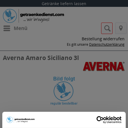
Getränke liefern lassen
Menü
Bestellung widerrufen
Es gilt unsere
Datenschutzerklärung
Averna Amaro Siciliano 3l