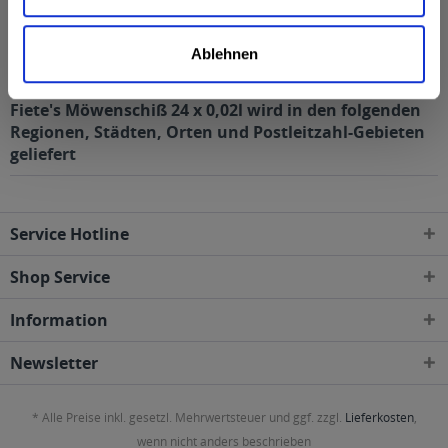
Salz
0 g
Anmerkung: Sofern nicht anders angegeben, ist die
Ablehnen
Bezugsgröße für die Nährwertangaben 100 ml
Fiete's Möwenschiß 24 x 0,02l wird in den folgenden
Regionen, Städten, Orten und Postleitzahl-Gebieten
geliefert
Service Hotline
Shop Service
Information
Newsletter
* Alle Preise inkl. gesetzl. Mehrwertsteuer und ggf. zzgl.
Lieferkosten
,
wenn nicht anders beschrieben