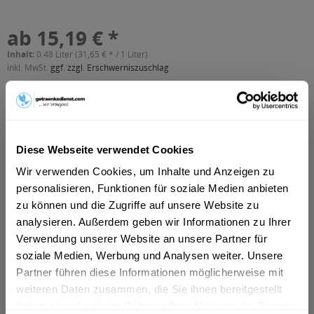
ab 15,19 € *
Inhalt:
0.48 Liter (31,65 € * / 1 Liter)
inkl. MwSt.
ggf. zzgl. Erschwerniszuschlag
Vorrätig
In den
Warenkorb
Diese Webseite verwendet Cookies
Artikel-Nr.:
25219
Wir verwenden Cookies, um Inhalte und Anzeigen zu
Verfügbar in:
personalisieren, Funktionen für soziale Medien anbieten
Beschreibung
zu können und die Zugriffe auf unsere Website zu
mehr
analysieren. Außerdem geben wir Informationen zu Ihrer
Verwendung unserer Website an unsere Partner für
"Fiete's Möwenschiß 24 x 0,02l"
soziale Medien, Werbung und Analysen weiter. Unsere
Partner führen diese Informationen möglicherweise mit
Flaschengröße:
< 0,2 l
weiteren Daten zusammen, die Sie ihnen bereitgestellt
Fragen zum Artikel?
haben oder die sie im Rahmen Ihrer Nutzung der Dienste