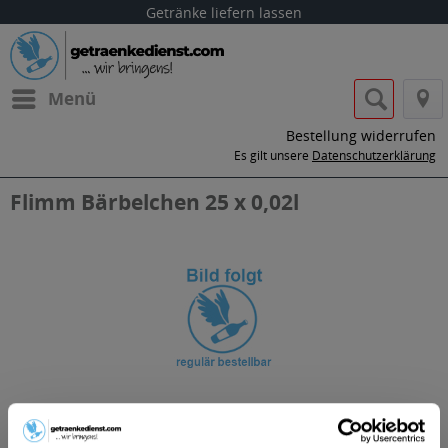
Getränke liefern lassen
Menü
Bestellung widerrufen
Es gilt unsere
Datenschutzerklärung
Flimm Bärbelchen 25 x 0,02l