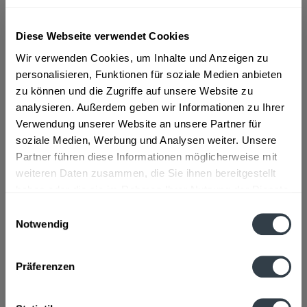
ab 16,39 € *
Diese Webseite verwendet Cookies
Inhalt:
0.5 Liter (32,78 € * / 1 Liter)
Wir verwenden Cookies, um Inhalte und Anzeigen zu
inkl. MwSt.
ggf. zzgl. Erschwerniszuschlag
personalisieren, Funktionen für soziale Medien anbieten
Vorrätig
zu können und die Zugriffe auf unsere Website zu
analysieren. Außerdem geben wir Informationen zu Ihrer
In den
Warenkorb
Verwendung unserer Website an unsere Partner für
soziale Medien, Werbung und Analysen weiter. Unsere
Artikel-Nr.:
25293
Partner führen diese Informationen möglicherweise mit
Verfügbar in:
weiteren Daten zusammen, die Sie ihnen bereitgestellt
haben oder die sie im Rahmen Ihrer Nutzung der Dienste
Beschreibung
gesammelt haben.
mehr
Einwilligungsauswahl
Notwendig
"Flimm Bärbelchen 25 x 0,02l"
Datenschutzbestimmungen
Präferenzen
Flaschengröße:
< 0,2 l
Fragen zum Artikel?