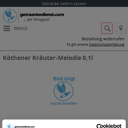
Getränke liefern lassen
Menü
Bestellung widerrufen
Es gilt unsere
Datenschutzerklärung
Köthener Kräuter-Melodie 0,1l