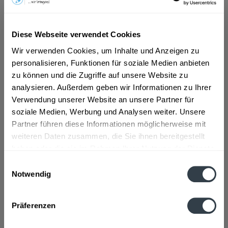
ab 2,89 € *
Diese Webseite verwendet Cookies
Inhalt:
0.1 Liter (28,90 € * / 1 Liter)
inkl. MwSt.
ggf. zzgl. Erschwerniszuschlag
Wir verwenden Cookies, um Inhalte und Anzeigen zu
Vorrätig
personalisieren, Funktionen für soziale Medien anbieten
zu können und die Zugriffe auf unsere Website zu
analysieren. Außerdem geben wir Informationen zu Ihrer
In den
Warenkorb
Verwendung unserer Website an unsere Partner für
soziale Medien, Werbung und Analysen weiter. Unsere
Artikel-Nr.:
28589
Partner führen diese Informationen möglicherweise mit
Verfügbar in:
weiteren Daten zusammen, die Sie ihnen bereitgestellt
Beschreibung
haben oder die sie im Rahmen Ihrer Nutzung der Dienste
mehr
gesammelt haben.
Einwilligungsauswahl
Notwendig
"Köthener Kräuter-Melodie 0,1l"
Datenschutzbestimmungen
Geschmacksrichtung:
Kräuter
Präferenzen
Flaschengröße:
< 0,2 l