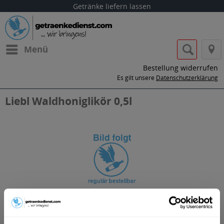
Getränke liefern lassen
Menü
Bestellung widerrufen
Es gilt unsere
Datenschutzerklärung
Liebl Waldhoniglikör 0,5l