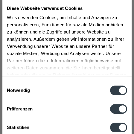
Diese Webseite verwendet Cookies
ab 86,89 € *
Wir verwenden Cookies, um Inhalte und Anzeigen zu
Inhalt:
0.5 Liter (173,78 € * / 1 Liter)
personalisieren, Funktionen für soziale Medien anbieten
inkl. MwSt.
ggf. zzgl. Erschwerniszuschlag
zu können und die Zugriffe auf unsere Website zu
Vorrätig
analysieren. Außerdem geben wir Informationen zu Ihrer
Verwendung unserer Website an unsere Partner für
In den
Warenkorb
soziale Medien, Werbung und Analysen weiter. Unsere
Partner führen diese Informationen möglicherweise mit
Artikel-Nr.:
29416
weiteren Daten zusammen, die Sie ihnen bereitgestellt
Verfügbar in:
haben oder die sie im Rahmen Ihrer Nutzung der Dienste
gesammelt haben.
Einwilligungsauswahl
Beschreibung
Notwendig
Datenschutzbestimmungen
mehr
Präferenzen
Hersteller
BayerwalBärwurzerei Liebl, Jahnstraße 11-15, Kötzing
mehr
Statistiken