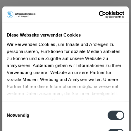
ab 18,69 € *
Inhalt:
0.7 Liter (26,70 € * / 1 Liter)
inkl. MwSt.
ggf. zzgl. Erschwerniszuschlag
Vorrätig
Diese Webseite verwendet Cookies
Wir verwenden Cookies, um Inhalte und Anzeigen zu
In den
Warenkorb
personalisieren, Funktionen für soziale Medien anbieten
zu können und die Zugriffe auf unsere Website zu
analysieren. Außerdem geben wir Informationen zu Ihrer
Artikel-Nr.:
29796
Verwendung unserer Website an unsere Partner für
Verfügbar in:
soziale Medien, Werbung und Analysen weiter. Unsere
Beschreibung
Partner führen diese Informationen möglicherweise mit
mehr
weiteren Daten zusammen, die Sie ihnen bereitgestellt
haben oder die sie im Rahmen Ihrer Nutzung der Dienste
"Maikäferflugbenzin 0,7l"
gesammelt haben.
Einwilligungsauswahl
Notwendig
Flaschengröße:
0,7 - 0,75 l
Datenschutzbestimmungen
Fragen zum Artikel?