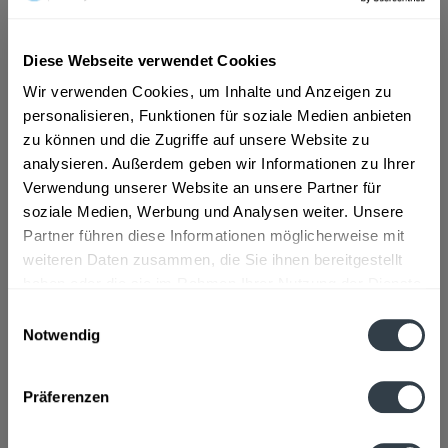
ab 6,69 € *
Diese Webseite verwendet Cookies
Inhalt:
0.7 Liter (9,56 € * / 1 Liter)
Wir verwenden Cookies, um Inhalte und Anzeigen zu
inkl. MwSt.
ggf. zzgl. Erschwerniszuschlag
personalisieren, Funktionen für soziale Medien anbieten
Vorrätig
zu können und die Zugriffe auf unsere Website zu
analysieren. Außerdem geben wir Informationen zu Ihrer
In den
Warenkorb
Verwendung unserer Website an unsere Partner für
soziale Medien, Werbung und Analysen weiter. Unsere
Artikel-Nr.:
32632
Partner führen diese Informationen möglicherweise mit
Verfügbar in:
weiteren Daten zusammen, die Sie ihnen bereitgestellt
haben oder die sie im Rahmen Ihrer Nutzung der Dienste
Beschreibung
mehr
gesammelt haben.
Einwilligungsauswahl
Notwendig
"Sasse Latte Maracuja-Limette 0,7l"
Datenschutzbestimmungen
Geschmacksrichtung:
Limette, Maracuja
Präferenzen
Flaschengröße:
0,7 - 0,75 l