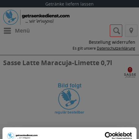
Getränke liefern lassen
Menü
Bestellung widerrufen
Es gilt unsere
Datenschutzerklärung
Sasse Latte Maracuja-Limette 0,7l