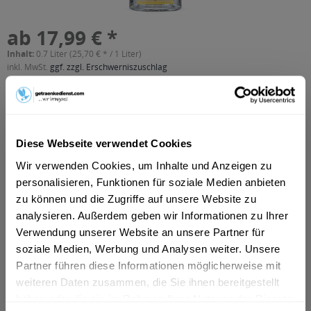
ab 17,99 € *
Inhalt:
0.7 Liter (25,70 € * / 1 Liter)
inkl. MwSt.
ggf. zzgl. Erschwerniszuschlag
Vorrätig
In den
Warenkorb
Diese Webseite verwendet Cookies
Artikel-Nr.:
11291
Wir verwenden Cookies, um Inhalte und Anzeigen zu
Verfügbar in:
personalisieren, Funktionen für soziale Medien anbieten
zu können und die Zugriffe auf unsere Website zu
Beschreibung
"Pacall Poire William wird aus ausgewählten goldgelben
analysieren. Außerdem geben wir Informationen zu Ihrer
Williamsbirnen gebrannt. Durch die...
mehr
Verwendung unserer Website an unsere Partner für
soziale Medien, Werbung und Analysen weiter. Unsere
"Pascall Williamsbirne 0,7l"
Partner führen diese Informationen möglicherweise mit
"Pacall Poire William wird aus ausgewählten goldgelben
weiteren Daten zusammen, die Sie ihnen bereitgestellt
Williamsbirnen gebrannt. Durch die besonders sorgsame
haben oder die sie im Rahmen Ihrer Nutzung der Dienste
Destillation entsteht ein harmonischer und eleganter