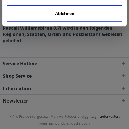
Alkoholgehalt
40 % vol
mehr
Ablehnen
40 % vol
Pascall Williamsbirne 0,7l wird in den folgenden
Regionen, Städten, Orten und Postleitzahl-Gebieten
geliefert
Service Hotline
Shop Service
Information
Newsletter
* Alle Preise inkl. gesetzl. Mehrwertsteuer und ggf. zzgl.
Lieferkosten
,
wenn nicht anders beschrieben