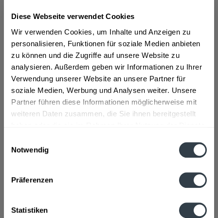
Diese Webseite verwendet Cookies
ab 30,99 € *
Wir verwenden Cookies, um Inhalte und Anzeigen zu
Inhalt:
1.5 Liter (20,66 € * / 1 Liter)
personalisieren, Funktionen für soziale Medien anbieten
inkl. MwSt.
ggf. zzgl. Erschwerniszuschlag
zu können und die Zugriffe auf unsere Website zu
Vorrätig
analysieren. Außerdem geben wir Informationen zu Ihrer
Verwendung unserer Website an unsere Partner für
In den
Warenkorb
soziale Medien, Werbung und Analysen weiter. Unsere
Partner führen diese Informationen möglicherweise mit
Artikel-Nr.:
23785
weiteren Daten zusammen, die Sie ihnen bereitgestellt
Verfügbar in:
haben oder die sie im Rahmen Ihrer Nutzung der Dienste
gesammelt haben.
Beschreibung
Einwilligungsauswahl
mehr
Notwendig
Datenschutzbestimmungen
"Captain Morgan Original Spiced Gold 1,5l"
Präferenzen
Flaschengröße:
1 - 1,5 l
Statistiken
Fragen zum Artikel?