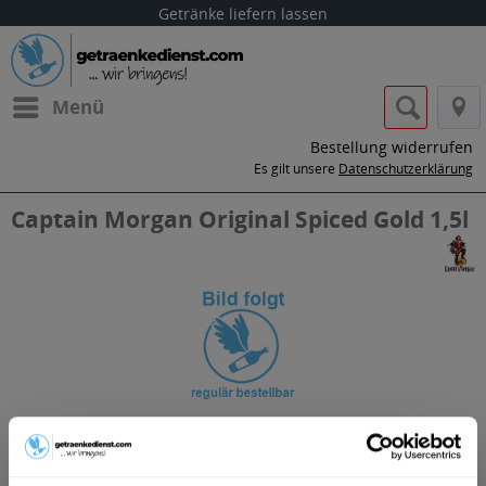
Getränke liefern lassen
Menü
Bestellung widerrufen
Es gilt unsere
Datenschutzerklärung
Captain Morgan Original Spiced Gold 1,5l