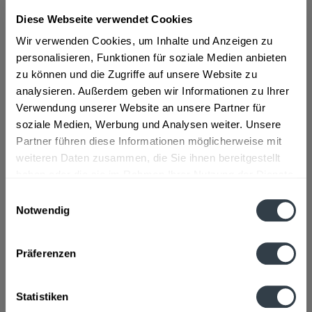
Diese Webseite verwendet Cookies
ab 40,99 € *
Wir verwenden Cookies, um Inhalte und Anzeigen zu
Inhalt:
0.7 Liter (58,56 € * / 1 Liter)
personalisieren, Funktionen für soziale Medien anbieten
inkl. MwSt.
ggf. zzgl. Erschwerniszuschlag
zu können und die Zugriffe auf unsere Website zu
Vorrätig
analysieren. Außerdem geben wir Informationen zu Ihrer
Verwendung unserer Website an unsere Partner für
In den
Warenkorb
soziale Medien, Werbung und Analysen weiter. Unsere
Partner führen diese Informationen möglicherweise mit
Artikel-Nr.:
13214
weiteren Daten zusammen, die Sie ihnen bereitgestellt
Verfügbar in:
haben oder die sie im Rahmen Ihrer Nutzung der Dienste
gesammelt haben.
Einwilligungsauswahl
Beschreibung
Notwendig
Datenschutzbestimmungen
mehr
Präferenzen
Hersteller
Native Cult GmbH, Urbanstr. 30, 10967 Berlin
mehr
Statistiken