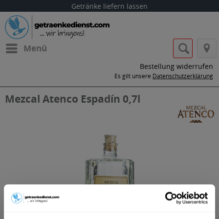
Getränke liefern lassen
Menü
Bestellung widerrufen
Es gilt unsere
Datenschutzerklärung
Mezcal Atenco Espadín 0,7l