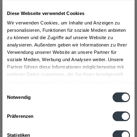
Diese Webseite verwendet Cookies
ab 101,01 € *
Wir verwenden Cookies, um Inhalte und Anzeigen zu
Inhalt:
4.2 Liter (24,05 € * / 1 Liter)
inkl. MwSt.
ggf. zzgl. Erschwerniszuschlag
personalisieren, Funktionen für soziale Medien anbieten
Vorrätig
zu können und die Zugriffe auf unsere Website zu
analysieren. Außerdem geben wir Informationen zu Ihrer
Verwendung unserer Website an unsere Partner für
In den
Warenkorb
soziale Medien, Werbung und Analysen weiter. Unsere
Partner führen diese Informationen möglicherweise mit
Artikel-Nr.:
24359
weiteren Daten zusammen, die Sie ihnen bereitgestellt
Verfügbar in:
haben oder die sie im Rahmen Ihrer Nutzung der Dienste
Beschreibung
gesammelt haben.
Einwilligungsauswahl
mehr
Notwendig
Datenschutzbestimmungen
"Dimple Scotch Golden Selection 6 x 0,7l"
Präferenzen
Flaschengröße:
0,7 - 0,75 l
Fragen zum Artikel?
Statistiken