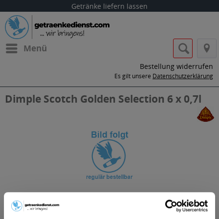
Getränke liefern lassen
Menü
Bestellung widerrufen
Es gilt unsere
Datenschutzerklärung
Dimple Scotch Golden Selection 6 x 0,7l