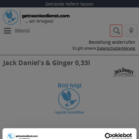
Getränke liefern lassen
Menü
Bestellung widerrufen
Es gilt unsere
Datenschutzerklärung
Jack Daniel's & Ginger 0,33l