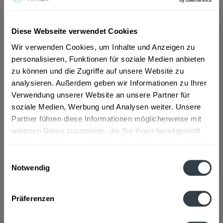
ab 3,39 € *
Diese Webseite verwendet Cookies
Inhalt:
0.33 Liter (10,27 € * / 1 Liter)
Wir verwenden Cookies, um Inhalte und Anzeigen zu
inkl. MwSt.
ggf. zzgl. Erschwerniszuschlag
personalisieren, Funktionen für soziale Medien anbieten
Vorrätig
MEHRWEG
zu können und die Zugriffe auf unsere Website zu
analysieren. Außerdem geben wir Informationen zu Ihrer
+0,15 € Pfand
Verwendung unserer Website an unsere Partner für
soziale Medien, Werbung und Analysen weiter. Unsere
In den
Warenkorb
Partner führen diese Informationen möglicherweise mit
weiteren Daten zusammen, die Sie ihnen bereitgestellt
Artikel-Nr.:
27836
haben oder die sie im Rahmen Ihrer Nutzung der Dienste
Verfügbar in:
gesammelt haben.
Einwilligungsauswahl
Notwendig
Beschreibung
Datenschutzbestimmungen
mehr
Präferenzen
Hersteller