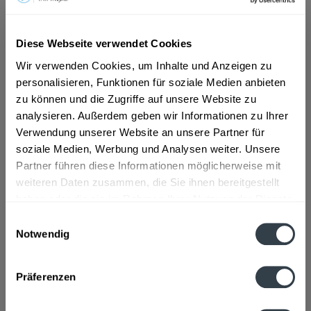
ab 77,59 € *
Diese Webseite verwendet Cookies
Inhalt:
7.92 Liter (9,80 € * / 1 Liter)
Wir verwenden Cookies, um Inhalte und Anzeigen zu
inkl. MwSt.
ggf. zzgl. Erschwerniszuschlag
personalisieren, Funktionen für soziale Medien anbieten
Vorrätig
EINWEG
zu können und die Zugriffe auf unsere Website zu
analysieren. Außerdem geben wir Informationen zu Ihrer
+6,00 € Pfand
Verwendung unserer Website an unsere Partner für
soziale Medien, Werbung und Analysen weiter. Unsere
In den
Warenkorb
Partner führen diese Informationen möglicherweise mit
weiteren Daten zusammen, die Sie ihnen bereitgestellt
Artikel-Nr.:
27837
haben oder die sie im Rahmen Ihrer Nutzung der Dienste
Verfügbar in:
gesammelt haben.
Einwilligungsauswahl
Notwendig
Beschreibung
Datenschutzbestimmungen
mehr
Präferenzen
Hersteller