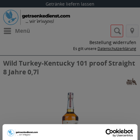
Getränke liefern lassen
Menü
Bestellung widerrufen
Es gilt unsere
Datenschutzerklärung
Wild Turkey-Kentucky 101 proof Straight
8 Jahre 0,7l