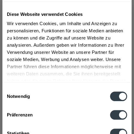
Diese Webseite verwendet Cookies
ab 22,49 € *
Wir verwenden Cookies, um Inhalte und Anzeigen zu
Inhalt:
0.7 Liter (32,13 € * / 1 Liter)
personalisieren, Funktionen für soziale Medien anbieten
inkl. MwSt.
ggf. zzgl. Erschwerniszuschlag
zu können und die Zugriffe auf unsere Website zu
Vorrätig
analysieren. Außerdem geben wir Informationen zu Ihrer
Verwendung unserer Website an unsere Partner für
In den
Warenkorb
soziale Medien, Werbung und Analysen weiter. Unsere
Partner führen diese Informationen möglicherweise mit
Artikel-Nr.:
13426
weiteren Daten zusammen, die Sie ihnen bereitgestellt
Verfügbar in:
haben oder die sie im Rahmen Ihrer Nutzung der Dienste
gesammelt haben.
Einwilligungsauswahl
Beschreibung
Notwendig
Datenschutzbestimmungen
mehr
Präferenzen
Hersteller
Davide Campari-Milano, Via F. Sacchetti, 20099 Sesto San
Statistiken