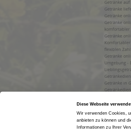
Getränke auf
Getränke lief
Getränke onli
Getränke onli
komfortabler 
Getränke onli
Komfortabler 
flexiblen Zah
Getränke onl
Umgebung - 
Lieblingsget
Getränkediens
Getränke in G
Getränkedien
zuverlässige
und Umgebu
Diese Webseite verwende
Getränkeliefe
Wir verwenden Cookies, um
Liefergebiet
anbieten zu können und di
Lieferservice
Informationen zu Ihrer Ve
Wir liefern G