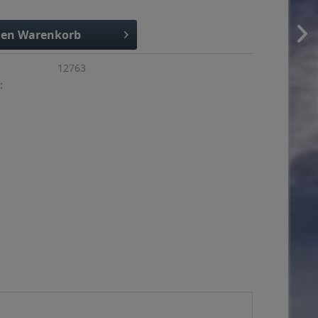
den
Warenkorb
12763
: