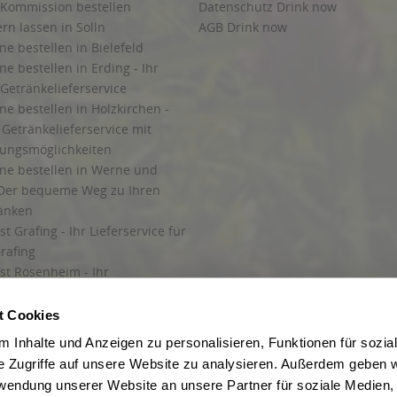
 Kommission bestellen
Datenschutz Drink now
ern lassen in Solln
AGB Drink now
ne bestellen in Bielefeld
ne bestellen in Erding - Ihr
Getränkelieferservice
ne bestellen in Holzkirchen -
Getränkelieferservice mit
lungsmöglichkeiten
ine bestellen in Werne und
Der bequeme Weg zu Ihren
ränken
t Grafing - Ihr Lieferservice für
rafing
st Rosenheim - Ihr
r Getränkeservice in Rosenheim
ng
t Cookies
rung in Starnberg
 Inhalte und Anzeigen zu personalisieren, Funktionen für sozia
e Zugriffe auf unsere Website zu analysieren. Außerdem geben w
 für Getränke
rwendung unserer Website an unsere Partner für soziale Medien
etränke