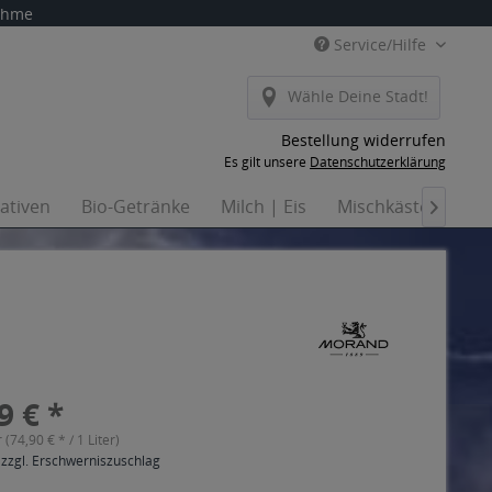
nahme
Service/Hilfe
Wähle Deine Stadt!
Bestellung widerrufen
Es gilt unsere
Datenschutzerklärung
nativen
Bio-Getränke
Milch | Eis
Mischkästen
Ha

9 € *
r (74,90 € * / 1 Liter)
 zzgl. Erschwerniszuschlag