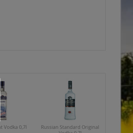
t Vodka 0,7l
Russian Standard Original