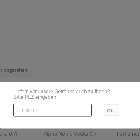
ls angesehen
dka 0,7l
Alpha Noble Vodka 0,7l
Parliamen