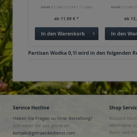
Inhalt
0.7 Liter
(17,13 € * / 1 Liter)
Inhalt
0.7 Liter
(1
ab 11,99 € *
ab 13,
In den
Warenkorb
In den
War
Partisan Wodka 0,1l wird in den folgenden R
Service Hotline
Shop Servi
Haben Sie Fragen zu Ihrer Bestellung?
Account lösc
Alternative z
Schreiben Sie uns gerne an
Büro- und F
kontakt@getraenkedienst.com