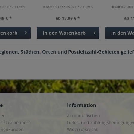
9,27 € * / 1 Liter)
Inhalt
0.7 Liter
(25,56 € * / 1 Liter)
Inhalt
0.7 Lite
49 € *
ab 17,89 € *
ab 1
enkorb
In den
Warenkorb
In den
Wa
egionen, Städten, Orten und Postleitzahl-Gebieten gelief
ce
Information
hen
Account löschen
ur Flaschenpost
Liefer- und Zahlungsbedingunge
irmenkunden
Widerrufsrecht