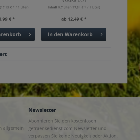
Vodka 0,7l
r
(17,13 € * / 1 Liter)
Inhalt
0.7 Liter
(17,84 € * / 1 Liter)
1,99 € *
ab 12,49 € *
renkorb
In den
Warenkorb
ert
Newsletter
Abonnieren Sie den kostenlosen
n allgemein
getraenkedienst.com-Newsletter und
verpassen Sie keine Neuigkeit oder Aktion.