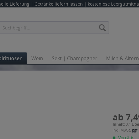
elle Lieferung |
Getränke liefern lassen
| kostenlose Leergutmit
pirituosen
Wein
Sekt | Champagner
Milch & Alter
ab 7,4
Inhalt:
0.1 Lite
inkl. MwSt.
ggf.
Vorrätig